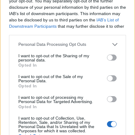
your opt-out. You may separately opt-out of the further
disclosure of your personal information by third parties on the
IAB’s list of downstream participants. This information may
also be disclosed by us to third parties on the
IAB’s List of
Downstream Participants
that may further disclose it to other
third parties.
Στο σημείο κατέφθασαν ισχυρές
Personal Data Processing Opt Outs
αστυνομικές δυνάμεις,για την
I want to opt-out of the Sharing of my
personal data.
διενέργεια ελέγχου, ενώ από πλευράς
Opted In
του Κολλεγίου Αθηνών ,τηρήθηκε το
I want to opt-out of the Sale of my
Personal Data.
πρωτόκολλο που απαιτείται σε αυτές
Opted In
τις περιπτώσεις με τους μαθητές να
I want to opt-out of processing my
Personal Data for Targeted Advertising.
Opted In
παραμένουν στις τάξεις τους.
I want to opt-out of Collection, Use,
Retention, Sale, and/or Sharing of my
Personal Data that Is Unrelated with the
Purposes for which it was collected.