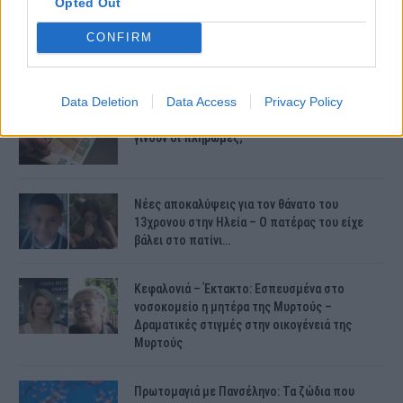
Opted Out
CONFIRM
ΤΕΛΕΥΤΑΙΕΣ ΕΙΔΗΣΕΙΣ
Data Deletion
Data Access
Privacy Policy
Συντάξεις Ιουνίου 2026: Τι θα ισχύσει; Πότε θα
γίνουν οι πληρωμές;
Νέες αποκαλύψεις για τον θάνατο του
13χρονου στην Ηλεία – Ο πατέρας του είχε
βάλει στο πατίνι…
Κεφαλονιά – Έκτακτο: Εσπευσμένα στο
νοσοκομείο η μητέρα της Μυρτούς –
Δραματικές στιγμές στην οικογένειά της
Μυρτούς
Πρωτομαγιά με Πανσέληνο: Τα ζώδια που