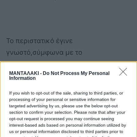
Το περιστατικό έγινε
γνωστό,σύμφωνα με το
protothema.gr,όταν μαθήτρια ανέφερε
ΜΑΝΤΑΛΑΚΙ -
Do Not Process My Personal
πως άγνωστα άτομα βρίσκονταν στον
Information
προαύλιο χώρο του σχολείου
If you wish to opt-out of the sale, sharing to third parties, or
,κρατώντας μαχαίρια και
processing of your personal or sensitive information for
targeted advertising by us, please use the below opt-out
αναζητώντας μαθητή της Γ’ Λυκείου
section to confirm your selection. Please note that after your
opt-out request is processed you may continue seeing
με τον οποίο είχαν προσωπικές
interest-based ads based on personal information utilized by
us or personal information disclosed to third parties prior to
διαφορές