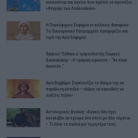
ευνοούνται και εκείνο που πρέπει να προσέξει
«Φεγγάρι των Λουλουδιών»
H Πανεύφημος Ευφημία εν κόλποις Φαναρίου-
Το Οικουμενικό Πατριαρχείο πανηγυρίζει και
τιμά την Αγία Ευφημία
Θρήνος! Πέθανε ο τραγουδιστής Γιώργος
Δασκαλάκης – Η τραγική ειρωνεία – “Αν είναι
δυνατόν…”
Αγία Βαρβάρα: Συγκλονίζει το θαύμα της σε
παράλυτη κοπέλα – «Αύριο να σηκωθείς να
παίξεις πιάνο»
Αστυνομικός Bουλής: «Κανείς δεν έχει
καταλάβει αν έχουμε ένα σπίτι με δύο τέρατα»
– Τι λένε τα παιδιά για τη μητέρα τους;