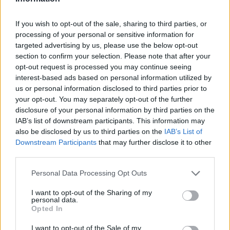
κάνουμε ΛεΠα. Ακούγεται και λίγο
If you wish to opt-out of the sale, sharing to third parties, or
γαλλικό» ανέφερε ο Λευτέρης
processing of your personal or sensitive information for
targeted advertising by us, please use the below opt-out
Πανταζής.
section to confirm your selection. Please note that after your
opt-out request is processed you may continue seeing
interest-based ads based on personal information utilized by
us or personal information disclosed to third parties prior to
your opt-out. You may separately opt-out of the further
disclosure of your personal information by third parties on the
IAB’s list of downstream participants. This information may
«Έβγαλα 9 εκατομμύρια σε τέσσερις
also be disclosed by us to third parties on the
IAB’s List of
Downstream Participants
that may further disclose it to other
μήνες και την πούλησα σε μία
third parties.
κυπριακή εταιρία και πήρα ένα
Personal Data Processing Opt Outs
διαμέρισμα. Έμενα με την μανούλα
I want to opt-out of the Sharing of my
personal data.
μου» σημείωσε ο Λευτέρης Πανταζής.
Opted In
I want to opt-out of the Sale of my