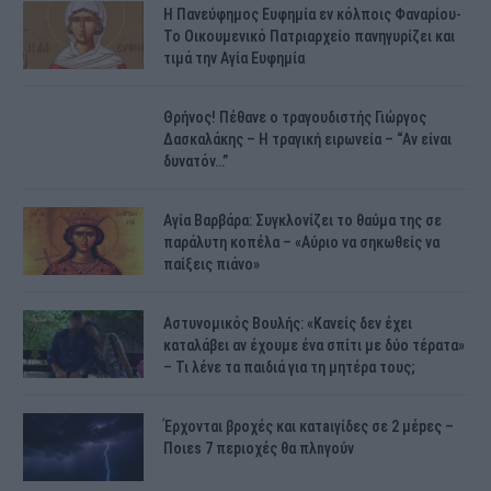
H Πανεύφημος Ευφημία εν κόλποις Φαναρίου-
Το Οικουμενικό Πατριαρχείο πανηγυρίζει και
τιμά την Αγία Ευφημία
Θρήνος! Πέθανε ο τραγουδιστής Γιώργος
Δασκαλάκης – Η τραγική ειρωνεία – “Αν είναι
δυνατόν…”
Αγία Βαρβάρα: Συγκλονίζει το θαύμα της σε
παράλυτη κοπέλα – «Αύριο να σηκωθείς να
παίξεις πιάνο»
Αστυνομικός Bουλής: «Κανείς δεν έχει
καταλάβει αν έχουμε ένα σπίτι με δύο τέρατα»
– Τι λένε τα παιδιά για τη μητέρα τους;
Έρχονται βροχές και κατaιγίδες σε 2 μέpες –
Ποιεs 7 πεpιοχές θα πλnγούν