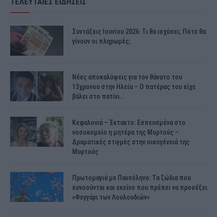
ΤΕΛΕΥΤΑΙΕΣ ΕΙΔΗΣΕΙΣ
Συντάξεις Ιουνίου 2026: Τι θα ισχύσει; Πότε θα
γίνουν οι πληρωμές;
Νέες αποκαλύψεις για τον θάνατο του
13χρονου στην Ηλεία – Ο πατέρας του είχε
βάλει στο πατίνι…
Κεφαλονιά – Έκτακτο: Εσπευσμένα στο
νοσοκομείο η μητέρα της Μυρτούς –
Δραματικές στιγμές στην οικογένειά της
Μυρτούς
Πρωτομαγιά με Πανσέληνο: Τα ζώδια που
ευνοούνται και εκείνο που πρέπει να προσέξει
«Φεγγάρι των Λουλουδιών»