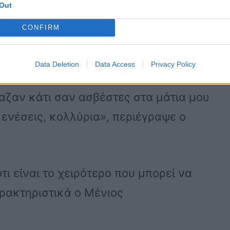
Out
CONFIRM
ήμπορος, με πήγαιναν στην τουαλέτα,
Data Deletion
Data Access
Privacy Policy
αζαν κάτι σαν ασβέστες στα μάτια μου
ενέσεις, κολλύρια», περιέγραψε ο
τι είναι το χειρότερο που μπορεί να
ρακτηριστικά ο Μένιος