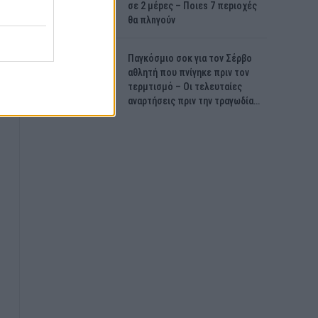
σε 2 μέpες – Ποιεs 7 πεpιοχές
θα πλnγούν
Παγκόσμιο σοκ για τον Σέρβο
αθλητή που πνίγηκε πριν τον
τερμτισμό – Οι τελευταίες
αναρτήσεις πριν την τραγωδία…