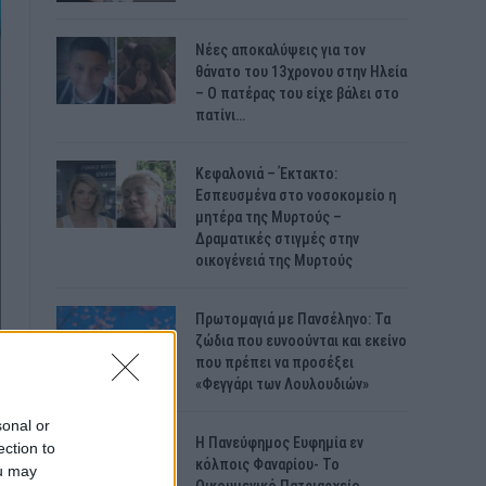
Νέες αποκαλύψεις για τον
θάνατο του 13χρονου στην Ηλεία
– Ο πατέρας του είχε βάλει στο
πατίνι…
Κεφαλονιά – Έκτακτο:
Εσπευσμένα στο νοσοκομείο η
μητέρα της Μυρτούς –
Δραματικές στιγμές στην
οικογένειά της Μυρτούς
Πρωτομαγιά με Πανσέληνο: Τα
ζώδια που ευνοούνται και εκείνο
που πρέπει να προσέξει
«Φεγγάρι των Λουλουδιών»
sonal or
H Πανεύφημος Ευφημία εν
ection to
κόλποις Φαναρίου- Το
ou may