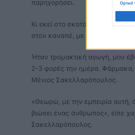
παρηγορήσει.
Opted 
Κι εκεί στο σκοτάδι, πλήρως αν
στον καναπέ, με τάιζαν.
Ήταν τρομακτική αγωγή, μου έβ
2-3 φορές την ημέρα. Φάρμακα, 
Μένιος Σακελλαρόπουλος.
«Θεωρώ, με την εμπειρία αυτή, ό
βιώσει ένας άνθρωπος», είπε χα
Σακελλαρόπουλος.