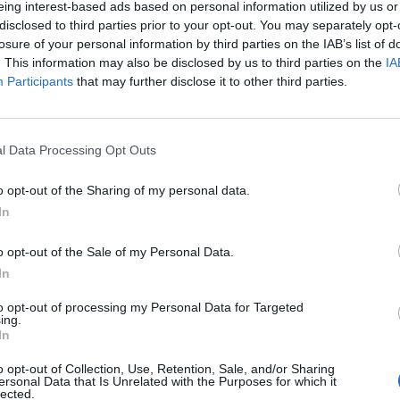
eing interest-based ads based on personal information utilized by us or
άφος , βρέθηκε καλεσμένος , στην
disclosed to third parties prior to your opt-out. You may separately opt-
ίδον τη μεσημβρίαν”.
losure of your personal information by third parties on the IAB’s list of
. This information may also be disclosed by us to third parties on the
IA
Participants
that may further disclose it to other third parties.
ησε για την σοβαρή περιπέτεια υγείας
αση του για 19 μέρες.
l Data Processing Opt Outs
o opt-out of the Sharing of my personal data.
In
o opt-out of the Sale of my Personal Data.
σή μου το 2015, έχασα το φως μου για
In
 Ήταν ένα τρομακτικό μικρόβιο που μου
to opt-out of processing my Personal Data for Targeted
ing.
In
 δεδομένο ότι είναι μόνιμο. Ο γιατρός
o opt-out of Collection, Use, Retention, Sale, and/or Sharing
πίστευα ότι μου λέει ψέματα για να με
ersonal Data that Is Unrelated with the Purposes for which it
lected.