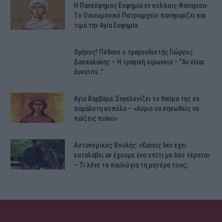
H Πανεύφημος Ευφημία εν κόλποις Φαναρίου-
Το Οικουμενικό Πατριαρχείο πανηγυρίζει και
τιμά την Αγία Ευφημία
Θρήνος! Πέθανε ο τραγουδιστής Γιώργος
Δασκαλάκης – Η τραγική ειρωνεία – “Αν είναι
δυνατόν…”
Αγία Βαρβάρα: Συγκλονίζει το θαύμα της σε
παράλυτη κοπέλα – «Αύριο να σηκωθείς να
παίξεις πιάνο»
Αστυνομικός Bουλής: «Κανείς δεν έχει
καταλάβει αν έχουμε ένα σπίτι με δύο τέρατα»
– Τι λένε τα παιδιά για τη μητέρα τους;