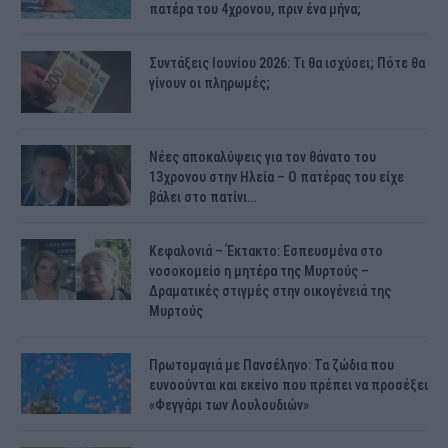
πατέρα του 4χρονου, πριν ένα μήνα;
Συντάξεις Ιουνίου 2026: Τι θα ισχύσει; Πότε θα
γίνουν οι πληρωμές;
Νέες αποκαλύψεις για τον θάνατο του
13χρονου στην Ηλεία – Ο πατέρας του είχε
βάλει στο πατίνι…
Κεφαλονιά – Έκτακτο: Εσπευσμένα στο
νοσοκομείο η μητέρα της Μυρτούς –
Δραματικές στιγμές στην οικογένειά της
Μυρτούς
Πρωτομαγιά με Πανσέληνο: Τα ζώδια που
ευνοούνται και εκείνο που πρέπει να προσέξει
«Φεγγάρι των Λουλουδιών»