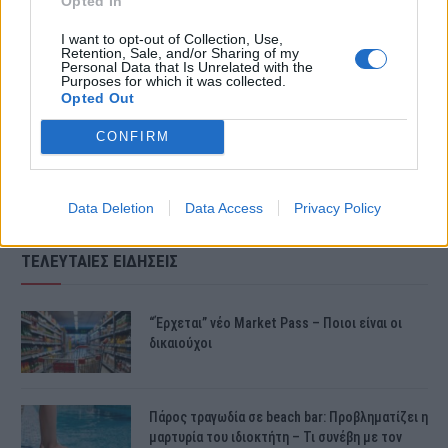
Opted In
τραγουδάει “θα σου φτιάξω μακαρόνια
I want to opt-out of Collection, Use,
Retention, Sale, and/or Sharing of my
με κιμά”. Πόσα χρόνια έχει να κάνει
Personal Data that Is Unrelated with the
Purposes for which it was collected.
Opted Out
επιτυχία ο Ρουβάς;»
CONFIRM
Data Deletion
Data Access
Privacy Policy
ΤΕΛΕΥΤΑΙΕΣ ΕΙΔΗΣΕΙΣ
“Έρχεται” νέο Market Pass – Ποιοι είναι οι
δικαιούχοι
Πάρος τραγωδία σε beach bar: Προβληματίζει η
μαρτυρία του ιδιοκτήτη – Τι συνέβη με τον