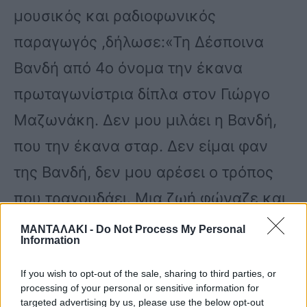
μουσικός και ραδιοφωνικός
παραγωγός ,δήλωσε:«Τη Δέσποινα
Βανδή από 4ο όνομα την έκανα
πρωταγωνίστρια δίπλα στον Γιώργο
Μαζωνάκη. Δεν μου μιλάει η Βανδή,
που την έκανα σταρ. Δεν είμαι φαν
της Βανδή, δεν μου αρέσει ο τρόπος
που τραγουδάει. Μια ζωή φώναζε και
τσίριζε.
ΜΑΝΤΑΛΑΚΙ -
Do Not Process My Personal
Information
Δεν με αφορά τι κάνει η Δέσποινα
If you wish to opt-out of the sale, sharing to third parties, or
processing of your personal or sensitive information for
Βανδή στην προσωπική της ζωή. Ποια
targeted advertising by us, please use the below opt-out