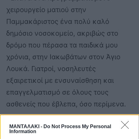
χειρουργείο ματιού στην
Παμμακάριστος ένα πολύ καλό
δημόσιο νοσοκομείο, ακριβώς στο
δρόμο που πέρασα τα παιδικά μου
χρόνια, στην Ιακωβάτων στον Άγιο
Λουκά. Γιατροί, νοσηλευτές
εξαιρετικοί με ενσυναίσθηση και
επαγγελματισμό σε όλους τους
ασθενείς που έβλεπα, όσο περίμενα.
ΜΑΝΤΑΛΑΚΙ -
Do Not Process My Personal
Information