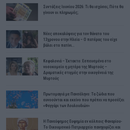
Συντάξεις Ιουνίου 2026: Τι θα ισχύσει; Πότε θα
γίνουν οι πληρωμές;
Νέες αποκαλύψεις για τον θάνατο του
13χρονου στην Ηλεία – Ο πατέρας του είχε
βάλει στο πατίνι…
Κεφαλονιά – Έκτακτο: Εσπευσμένα στο
νοσοκομείο η μητέρα της Μυρτούς –
Δραματικές στιγμές στην οικογένειά της
Μυρτούς
Πρωτομαγιά με Πανσέληνο: Τα ζώδια που
ευνοούνται και εκείνο που πρέπει να προσέξει
«Φεγγάρι των Λουλουδιών»
H Πανεύφημος Ευφημία εν κόλποις Φαναρίου-
Το Οικουμενικό Πατριαρχείο πανηγυρίζει και