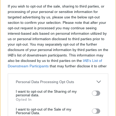
If you wish to opt-out of the sale, sharing to third parties, or
Ένα μεγάλο ευχαριστώ στη γιατρό
processing of your personal or sensitive information for
μου, την χειρουργό, που δεν είναι
targeted advertising by us, please use the below opt-out
section to confirm your selection. Please note that after your
απλώς μια καταπληκτική
opt-out request is processed you may continue seeing
interest-based ads based on personal information utilized by
οφθαλμίατρος αλλά μια καλλιτέχνης
us or personal information disclosed to third parties prior to
your opt-out. You may separately opt-out of the further
!»
disclosure of your personal information by third parties on the
IAB’s list of downstream participants. This information may
also be disclosed by us to third parties on the
IAB’s List of
Downstream Participants
that may further disclose it to other
third parties.
Personal Data Processing Opt Outs
I want to opt-out of the Sharing of my
personal data.
Opted In
I want to opt-out of the Sale of my
Personal Data.