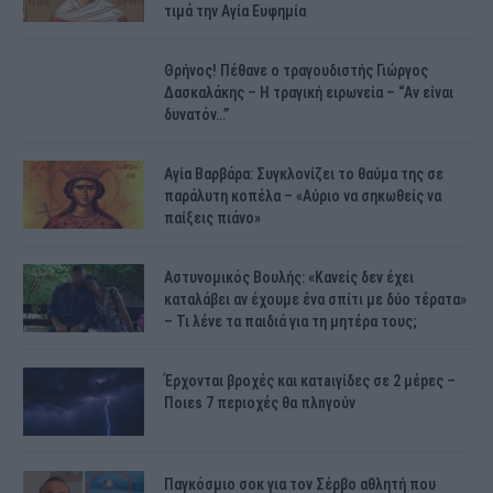
τιμά την Αγία Ευφημία
Θρήνος! Πέθανε ο τραγουδιστής Γιώργος
Δασκαλάκης – Η τραγική ειρωνεία – “Αν είναι
δυνατόν…”
Αγία Βαρβάρα: Συγκλονίζει το θαύμα της σε
παράλυτη κοπέλα – «Αύριο να σηκωθείς να
παίξεις πιάνο»
Αστυνομικός Bουλής: «Κανείς δεν έχει
καταλάβει αν έχουμε ένα σπίτι με δύο τέρατα»
– Τι λένε τα παιδιά για τη μητέρα τους;
Έρχονται βροχές και κατaιγίδες σε 2 μέpες –
Ποιεs 7 πεpιοχές θα πλnγούν
Παγκόσμιο σοκ για τον Σέρβο αθλητή που