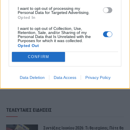
που είμαστε στην… υπηρεσία της Νέας
I want to opt-out of processing my
Personal Data for Targeted Advertising.
Opted In
Δημοκρατίας» ανέφερε εμφανώς
I want to opt-out of Collection, Use,
ειρωνικά ο παρουσιαστής.
Retention, Sale, and/or Sharing of my
Personal Data that Is Unrelated with the
Purposes for which it was collected.
Opted Out
CONFIRM
Data Deletion
Data Access
Privacy Policy
ΤΕΛΕΥΤΑΙΕΣ ΕΙΔΗΣΕΙΣ
Συντάξεις Ιουνίου 2026: Τι θα ισχύσει; Πότε θα