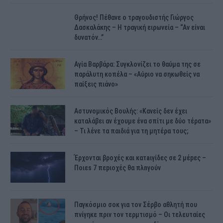
Θρήνος! Πέθανε ο τραγουδιστής Γιώργος
Δασκαλάκης – Η τραγική ειρωνεία – “Αν είναι
δυνατόν…”
Αγία Βαρβάρα: Συγκλονίζει το θαύμα της σε
παράλυτη κοπέλα – «Αύριο να σηκωθείς να
παίξεις πιάνο»
Αστυνομικός Bουλής: «Κανείς δεν έχει
καταλάβει αν έχουμε ένα σπίτι με δύο τέρατα»
– Τι λένε τα παιδιά για τη μητέρα τους;
Έρχονται βροχές και κατaιγίδες σε 2 μέpες –
Ποιεs 7 πεpιοχές θα πλnγούν
Παγκόσμιο σοκ για τον Σέρβο αθλητή που
πνίγηκε πριν τον τερμτισμό – Οι τελευταίες