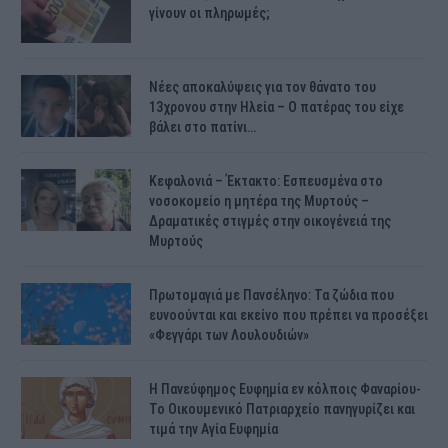
γίνουν οι πληρωμές;
Νέες αποκαλύψεις για τον θάνατο του
13χρονου στην Ηλεία – Ο πατέρας του είχε
βάλει στο πατίνι…
Κεφαλονιά – Έκτακτο: Εσπευσμένα στο
νοσοκομείο η μητέρα της Μυρτούς –
Δραματικές στιγμές στην οικογένειά της
Μυρτούς
Πρωτομαγιά με Πανσέληνο: Τα ζώδια που
ευνοούνται και εκείνο που πρέπει να προσέξει
«Φεγγάρι των Λουλουδιών»
H Πανεύφημος Ευφημία εν κόλποις Φαναρίου-
Το Οικουμενικό Πατριαρχείο πανηγυρίζει και
τιμά την Αγία Ευφημία