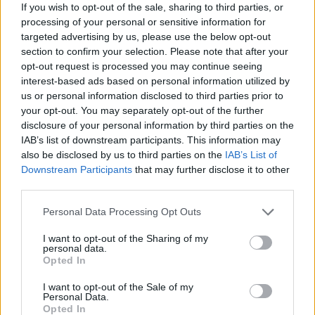
If you wish to opt-out of the sale, sharing to third parties, or
πρόσωπά τους» ανέφερε ο
processing of your personal or sensitive information for
targeted advertising by us, please use the below opt-out
παρουσιαστής. Και παράλληλα
section to confirm your selection. Please note that after your
opt-out request is processed you may continue seeing
θυμίζοντας την εποχή των Μνημονίων
interest-based ads based on personal information utilized by
us or personal information disclosed to third parties prior to
και τις επικρίσεις που είχε δεχτεί τότε
your opt-out. You may separately opt-out of the further
για τους καλεσμένους του, σημείωσε:
disclosure of your personal information by third parties on the
IAB’s list of downstream participants. This information may
«Από αυτή την εκπομπή έγινε
also be disclosed by us to third parties on the
IAB’s List of
Downstream Participants
that may further disclose it to other
γνωστός ο Ευκλείδης Τσακαλώτος, ο
third parties.
Γιώργος Κατρούγκαλος. Και μου είχε
Personal Data Processing Opt Outs
βγει η ρετσινιά του λαϊκιστή. Είχα την
I want to opt-out of the Sharing of my
personal data.
άποψή μου και δεν την παίρνω πίσω».
Opted In
I want to opt-out of the Sale of my
Personal Data.
«Εμείς τον βγάλαμε τον Πάτση εδώ,
Opted In