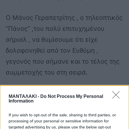
Ο Μάνος Γεραπετρίτης , ο τηλεοπτικός
“Πάνος” ,του πολύ επιτυχημένου
σήριαλ , να θυμίσουμε ότι είχε
δολοφονηθεί από τον Ευθύμη ,
γεγονός που σήμανε και το τέλος της
συμμετοχής του στη σειρά.
ΜΑΝΤΑΛΑΚΙ -
Do Not Process My Personal
Information
Ο Μανώλης Γεραπετρίτης ,δεν είναι η
If you wish to opt-out of the sale, sharing to third parties, or
processing of your personal or sensitive information for
πρώτη φορά , που έχει συμμετάσχει
targeted advertising by us, please use the below opt-out