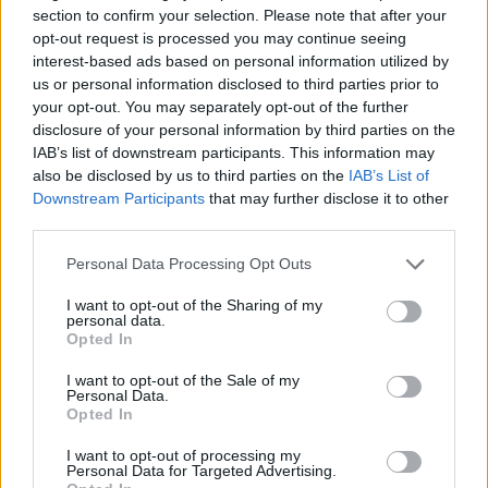
section to confirm your selection. Please note that after your
σε πολύ επιτυχημένες δουλειές του
opt-out request is processed you may continue seeing
interest-based ads based on personal information utilized by
κινηματογράφου, του θεάτρου και της
us or personal information disclosed to third parties prior to
τηλεόρασης.
your opt-out. You may separately opt-out of the further
disclosure of your personal information by third parties on the
IAB’s list of downstream participants. This information may
also be disclosed by us to third parties on the
IAB’s List of
Εκτός από τον Σασμό , συμμετείχε
Downstream Participants
that may further disclose it to other
third parties.
στην επιτυχημένη σειρά , “Κόκκινο
ποτάμι” στο Open και “Μια Νύχτα του
Personal Data Processing Opt Outs
I want to opt-out of the Sharing of my
Αυγούστου”, στην ΕΡΤ.
personal data.
Opted In
Δείτε το βίντεο:
I want to opt-out of the Sale of my
Personal Data.
Opted In
I want to opt-out of processing my
Personal Data for Targeted Advertising.