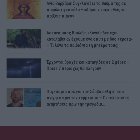
Αγία Βαρβάρα: Συγκλονίζει το θαύμα της σε
παράλυτη κοπέλα – «Αύριο να σηκωθείς να
παίξεις πιάνο»
Αστυνομικός Bουλής: «Κανείς δεν έχει
καταλάβει αν έχουμε ένα σπίτι με δύο τέρατα»
– Τι λένε τα παιδιά για τη μητέρα τους;
Έρχονται βροχές και κατaιγίδες σε 2 μέpες –
Ποιεs 7 πεpιοχές θα πλnγούν
Παγκόσμιο σοκ για τον Σέρβο αθλητή που
πνίγηκε πριν τον τερμτισμό – Οι τελευταίες
αναρτήσεις πριν την τραγωδία…