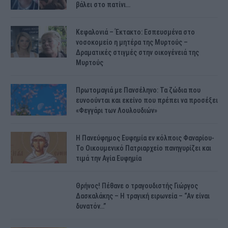
βάλει στο πατίνι…
Κεφαλονιά – Έκτακτο: Εσπευσμένα στο
νοσοκομείο η μητέρα της Μυρτούς –
Δραματικές στιγμές στην οικογένειά της
Μυρτούς
Πρωτομαγιά με Πανσέληνο: Τα ζώδια που
ευνοούνται και εκείνο που πρέπει να προσέξει
«Φεγγάρι των Λουλουδιών»
H Πανεύφημος Ευφημία εν κόλποις Φαναρίου-
Το Οικουμενικό Πατριαρχείο πανηγυρίζει και
τιμά την Αγία Ευφημία
Θρήνος! Πέθανε ο τραγουδιστής Γιώργος
Δασκαλάκης – Η τραγική ειρωνεία – “Αν είναι
δυνατόν…”