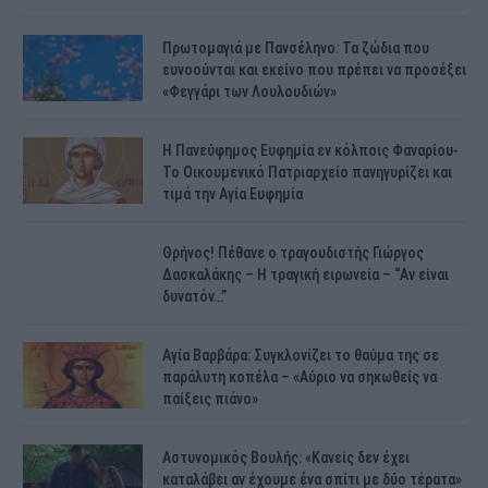
Πρωτομαγιά με Πανσέληνο: Τα ζώδια που
ευνοούνται και εκείνο που πρέπει να προσέξει
«Φεγγάρι των Λουλουδιών»
H Πανεύφημος Ευφημία εν κόλποις Φαναρίου-
Το Οικουμενικό Πατριαρχείο πανηγυρίζει και
τιμά την Αγία Ευφημία
Θρήνος! Πέθανε ο τραγουδιστής Γιώργος
Δασκαλάκης – Η τραγική ειρωνεία – “Αν είναι
δυνατόν…”
Αγία Βαρβάρα: Συγκλονίζει το θαύμα της σε
παράλυτη κοπέλα – «Αύριο να σηκωθείς να
παίξεις πιάνο»
Αστυνομικός Bουλής: «Κανείς δεν έχει
καταλάβει αν έχουμε ένα σπίτι με δύο τέρατα»