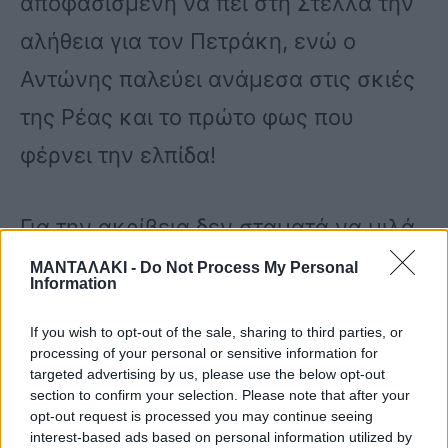
αποφασισμένη να πει στη Στέλλα την
αλήθεια για τον Πετράκη, ενώ ο
Αντώνης παλεύει ανάμεσα στις σκιές
της Ρέας και το πρώτο φως που
φέρνει την ελπίδα!
Για την ακρίβεια δεν σταματά να μιλά
στον ύπνο του και να αναφέρει
ΜΑΝΤΑΛΑΚΙ -
Do Not Process My Personal
Information
ονόματα που δεν έχει ακούσει ποτέ
If you wish to opt-out of the sale, sharing to third parties, or
ξανά η Μαρίνα. Μαζί με την Ντίνα και
processing of your personal or sensitive information for
τον Μύρωνα προσπαθούν να βγάλουν
targeted advertising by us, please use the below opt-out
section to confirm your selection. Please note that after your
άκρη αλλά δεν τα καταφέρνουν
opt-out request is processed you may continue seeing
interest-based ads based on personal information utilized by