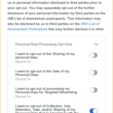
απόλυτα.
us or personal information disclosed to third parties prior to
your opt-out. You may separately opt-out of the further
disclosure of your personal information by third parties on the
IAB’s list of downstream participants. This information may
Παρασκευή 21/4 – Επεισόδιο 118
also be disclosed by us to third parties on the
IAB’s List of
Downstream Participants
that may further disclose it to other
third parties.
Ο Μανόλης και ο Νικηφόρος
Personal Data Processing Opt Outs
απαλλάσσονται και τυπικά από τα
I want to opt-out of the Sharing of my
θερμοκήπια και για όλα ευθύνεται η
personal data.
Opted In
Στέλλα, που βρήκε τρόπο να
I want to opt-out of the Sale of my
Personal Data.
αναγκάσει τον Ευθύμη Φαρμάκη να
Opted In
υπογράψει το απαλλακτικό τους. Την
I want to opt-out of processing my
Personal Data for Targeted Advertising.
ίδια ώρα ο Βαγγέλης χώνεται όλο και
Opted In
περισσότερο στις βρομοδουλειές του
I want to opt-out of Collection, Use,
Retention, Sale, and/or Sharing of my
Personal Data that Is Unrelated with the