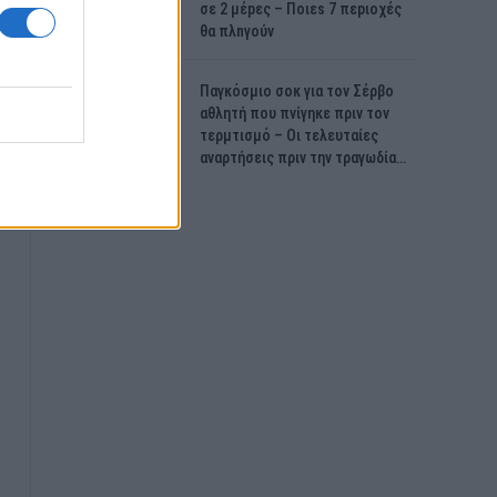
σε 2 μέpες – Ποιεs 7 πεpιοχές
θα πλnγούν
Παγκόσμιο σοκ για τον Σέρβο
αθλητή που πνίγηκε πριν τον
τερμτισμό – Οι τελευταίες
αναρτήσεις πριν την τραγωδία…