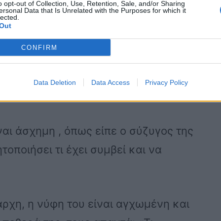
o opt-out of Collection, Use, Retention, Sale, and/or Sharing
ersonal Data that Is Unrelated with the Purposes for which it
lected.
Out
CONFIRM
ι δεν έστειλα τον προαστιακό» φέρεται
Νέων Πόρων λίγες μέρες μετά την
Data Deletion
Data Access
Privacy Policy
 άνθρωποι από το περιβάλλον της.
αι άσχημη , όπως είπε ο σύζυγος της
οποιήσει τι έχει συμβεί και να
ρχη, η νύφη του είναι αγχωμένη και