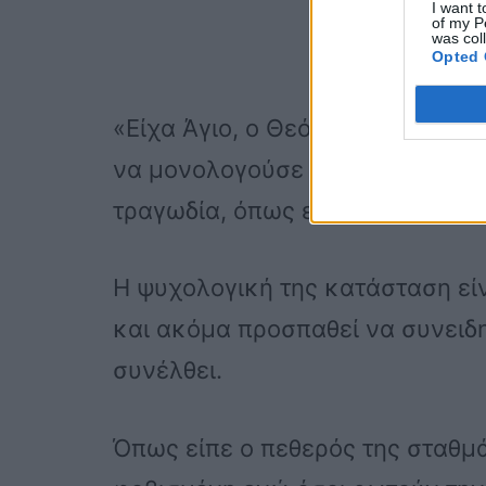
I want t
of my P
was col
Opted 
«Είχα Άγιο, ο Θεός με φώτισε κα
να μονολογούσε η σταθμάρχης 
τραγωδία, όπως είπαν στο STAR
Η ψυχολογική της κατάσταση είν
και ακόμα προσπαθεί να συνειδητ
συνέλθει.
Όπως είπε ο πεθερός της σταθμά