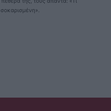
πεθερά της, τους απαντά: «Τι
 σοκαρισμένη».