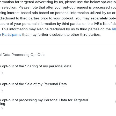
formation for targeted advertising by us, please use the below opt-out s
δειξε από την πρώτη στιγμή , ότι έχει
r selection. Please note that after your opt-out request is processed y
των σε σχέση με τον 59χρονο
eing interest-based ads based on personal information utilized by us or
disclosed to third parties prior to your opt-out. You may separately opt-
ψει μια μεγαλύτερη τραγωδία ,που δεν
losure of your personal information by third parties on the IAB’s list of
. This information may also be disclosed by us to third parties on the
IA
ν δεν έδινε προτεραιότητα στο μοιραίο
Participants
that may further disclose it to other third parties.
ο Intercity 62 και όχι στον προαστιακό
οι.
l Data Processing Opt Outs
o opt-out of the Sharing of my personal data.
ν ως σταθμάρχης, όπως ανέφεραν
In
ης περιβάλλον.
o opt-out of the Sale of my Personal Data.
In
ητέρα, ενώ έκανε την εκπαίδευσή της
to opt-out of processing my Personal Data for Targeted
ing.
In