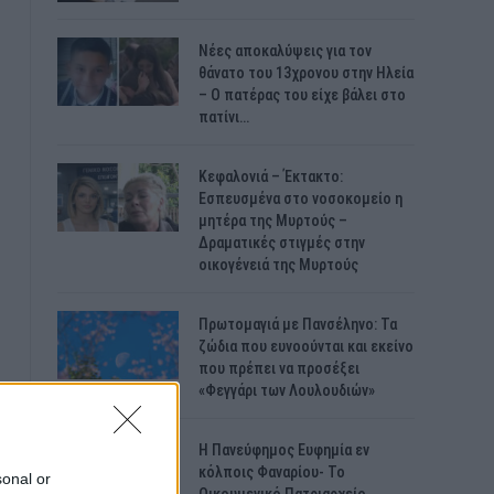
Νέες αποκαλύψεις για τον
θάνατο του 13χρονου στην Ηλεία
– Ο πατέρας του είχε βάλει στο
πατίνι…
Κεφαλονιά – Έκτακτο:
Εσπευσμένα στο νοσοκομείο η
μητέρα της Μυρτούς –
Δραματικές στιγμές στην
οικογένειά της Μυρτούς
Πρωτομαγιά με Πανσέληνο: Τα
ζώδια που ευνοούνται και εκείνο
που πρέπει να προσέξει
«Φεγγάρι των Λουλουδιών»
H Πανεύφημος Ευφημία εν
κόλποις Φαναρίου- Το
sonal or