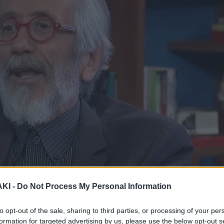
ΚΙ -
Do Not Process My Personal Information
to opt-out of the sale, sharing to third parties, or processing of your per
ρέθηκε καλεσμένος ο Τάσος Παλαντζίδης.
formation for targeted advertising by us, please use the below opt-out s