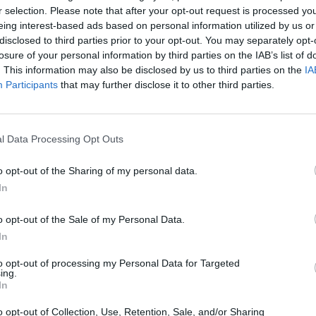
r selection. Please note that after your opt-out request is processed y
eing interest-based ads based on personal information utilized by us or
ηκε και μέσα από τον ρόλο του στους
disclosed to third parties prior to your opt-out. You may separately opt-
losure of your personal information by third parties on the IAB’s list of
 περίφημο Σκαραβαίο , μίλησε μεταξύ
. This information may also be disclosed by us to third parties on the
IA
Participants
that may further disclose it to other third parties.
υ με τον Χάρρυ Κλυνν.
l Data Processing Opt Outs
έξι θεατρικές παραγωγές με τον Χάρρυ
γαλύτερη περιοδεία που έγινε στην
o opt-out of the Sharing of my personal data.
In
 διαφορετικές πόλεις της Ελλάδας.
o opt-out of the Sale of my Personal Data.
α που είχε βγει ο Χάρρυ Κλυνν
In
πολύ καλή συνεργασία και μετά τον
to opt-out of processing my Personal Data for Targeted
ing.
ήριζα σαν τον συνεργάτη που πέρασα
In
ε την έννοια του ότι είχε έναν
o opt-out of Collection, Use, Retention, Sale, and/or Sharing