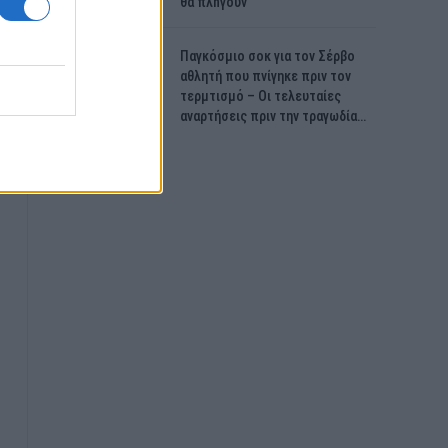
θα πλnγούν
Παγκόσμιο σοκ για τον Σέρβο
αθλητή που πνίγηκε πριν τον
τερμτισμό – Οι τελευταίες
αναρτήσεις πριν την τραγωδία…