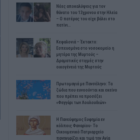
Νέες αποκαλύψεις για τον
θάνατο του 13χρονου στην Ηλεία
– Ο πατέρας του είχε βάλει στο
πατίνι…
Κεφαλονιά – Έκτακτο:
Εσπευσμένα στο νοσοκομείο η
μητέρα της Μυρτούς –
Δραματικές στιγμές στην
οικογένειά της Μυρτούς
Πρωτομαγιά με Πανσέληνο: Τα
ζώδια που ευνοούνται και εκείνο
που πρέπει να προσέξει
«Φεγγάρι των Λουλουδιών»
H Πανεύφημος Ευφημία εν
κόλποις Φαναρίου- Το
Οικουμενικό Πατριαρχείο
πανηγυρίζει και τιμά την Αγία