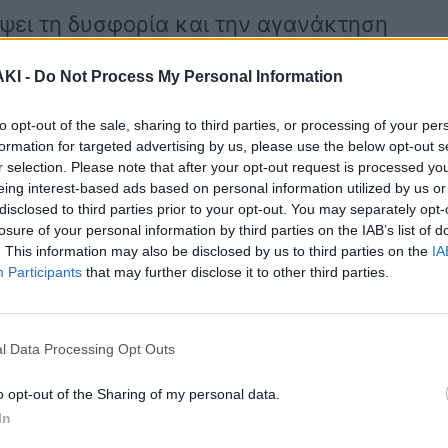
ει τη δυσφορία και την αγανάκτηση
,όσον αφορά την εθνική τραγωδία στα
ΚΙ -
Do Not Process My Personal Information
to opt-out of the sale, sharing to third parties, or processing of your per
formation for targeted advertising by us, please use the below opt-out s
r selection. Please note that after your opt-out request is processed y
διανόητες, μέχρι στιγμής, εξηγήσεις!
eing interest-based ads based on personal information utilized by us or
ου, πριν από λίγο, μιλώντας με τον κ.
disclosed to third parties prior to your opt-out. You may separately opt-
losure of your personal information by third parties on the IAB’s list of
ταιρεία είναι εξοργιστικό ότι βγάζει
. This information may also be disclosed by us to third parties on the
IA
Participants
that may further disclose it to other third parties.
Δεν την θέλουμε τη συμπαράσταση!
νε η εταιρεία για να μην έχουμε το
l Data Processing Opt Outs
ιρεία για να μην έχουμε μέχρι στιγμής
o opt-out of the Sharing of my personal data.
ίπε αρχικά ο δημοσιογράφος και
In
αλημέρα Ελλάδα».