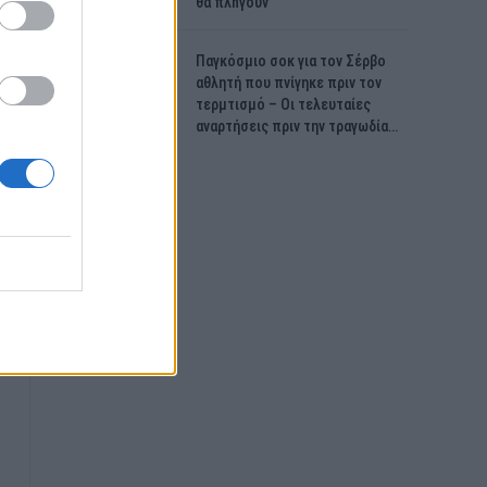
θα πλnγούν
Παγκόσμιο σοκ για τον Σέρβο
αθλητή που πνίγηκε πριν τον
τερμτισμό – Οι τελευταίες
αναρτήσεις πριν την τραγωδία…