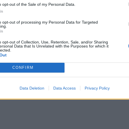
o opt-out of the Sale of my Personal Data.
In
to opt-out of processing my Personal Data for Targeted
ing.
In
πιτροπή μάς παραπέμπει στο Ευρωπαϊκό
o opt-out of Collection, Use, Retention, Sale, and/or Sharing
ersonal Data that Is Unrelated with the Purposes for which it
 όλες τις αλλαγές που έχουν γίνει στις
lected.
Out
διαχείρισή τους ώστε να ξέρουμε που
CONFIRM
τα τρένα, που ανήκει το προσωπικό,
ας. Ξέρεις εσύ; Όχι. Κανένας δεν
Data Deletion
Data Access
Privacy Policy
 Όλοι μας έλεγαν δε φταίω εγώ.