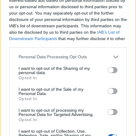
interest-based ads based on personal information utilized by
us or personal information disclosed to third parties prior to
Ντενίση. Πήγαινα στην Μιμή και μου
your opt-out. You may separately opt-out of the further
έλεγε αχ με έχει ματιάσει η Ρούλα.
disclosure of your personal information by third parties on the
IAB’s list of downstream participants. This information may
Πήγαινα στην Ρούλα, αχ με μάτιασε η
also be disclosed by us to third parties on the
IAB’s List of
Downstream Participants
that may further disclose it to other
Μιμή, δεν μπορώ. Εγώ χτένιζα και τος
third parties.
δυο κι έλεγα όχι καλέ. Πω πω τι
Personal Data Processing Opt Outs
είπαμε τώρα για το μάτι» είπε με γέλιο
I want to opt-out of the Sharing of my
personal data.
ο Τρύφωνας Σαμαράς.
Opted In
I want to opt-out of the Sale of my
Personal Data.
Δείτε το βίντεο:
Opted In
I want to opt-out of processing my
Personal Data for Targeted Advertising.
Opted In
I want to opt-out of Collection, Use,
Retention, Sale, and/or Sharing of my