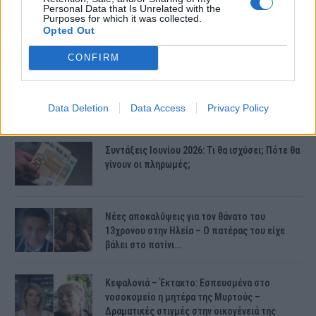
Personal Data that Is Unrelated with the
Purposes for which it was collected.
Opted Out
CONFIRM
ΤΕΛΕΥΤΑΙΕΣ ΕΙΔΗΣΕΙΣ
Data Deletion
Data Access
Privacy Policy
Συντάξεις Ιουνίου 2026: Τι θα ισχύσει; Πότε θα
γίνουν οι πληρωμές;
Νέες αποκαλύψεις για τον θάνατο του
13χρονου στην Ηλεία – Ο πατέρας του είχε
βάλει στο πατίνι…
Κεφαλονιά – Έκτακτο: Εσπευσμένα στο
νοσοκομείο η μητέρα της Μυρτούς –
Δραματικές στιγμές στην οικογένειά της