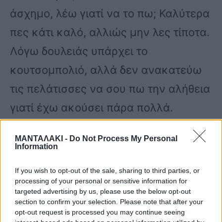
άσχημο, λέω γιατί να το πω; Καλύτερα
πες κάτι καλό, αλλιώς μην λες τίποτα.
Λόγω δουλειάς υπάρχει το
κουτσομπολιό, αλλά δεν ανακατεύω
τις πελάτισσες να σου πω την αλήθεια
γιατί έχω ακούσει πάρα πολλά.
ΜΑΝΤΑΛΑΚΙ -
Do Not Process My Personal
Information
If you wish to opt-out of the sale, sharing to third parties, or
Να σας πω ένα παράδειγμα από πολύ
processing of your personal or sensitive information for
targeted advertising by us, please use the below opt-out
παλιά. Μια φορά χτένιζα την Ρούλα
section to confirm your selection. Please note that after your
opt-out request is processed you may continue seeing
Κορομηλά και στο άλλο την Μιμή