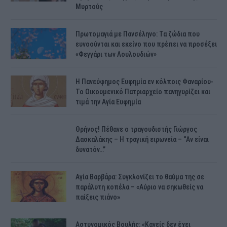
Μυρτούς
Πρωτομαγιά με Πανσέληνο: Τα ζώδια που
ευνοούνται και εκείνο που πρέπει να προσέξει
«Φεγγάρι των Λουλουδιών»
H Πανεύφημος Ευφημία εν κόλποις Φαναρίου-
Το Οικουμενικό Πατριαρχείο πανηγυρίζει και
τιμά την Αγία Ευφημία
Θρήνος! Πέθανε ο τραγουδιστής Γιώργος
Δασκαλάκης – Η τραγική ειρωνεία – “Αν είναι
δυνατόν…”
Αγία Βαρβάρα: Συγκλονίζει το θαύμα της σε
παράλυτη κοπέλα – «Αύριο να σηκωθείς να
παίξεις πιάνο»
Αστυνομικός Bουλής: «Κανείς δεν έχει