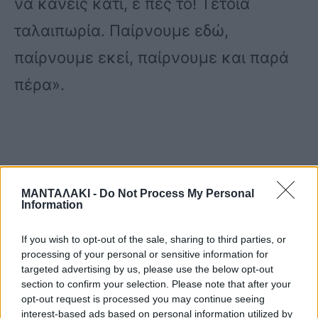
να κάνεις κάτι, ε πες το! Τέτοια
ταλαιπωρία. Παίρνουμε εδώ,
παίρνουμε εκεί, παίρνουμε και παρά
πέρα».
«Είσαι εδώ; Είσαι εκεί; Είσαι εκεί. Ε,
ΜΑΝΤΑΛΑΚΙ -
Do Not Process My Personal
Information
τέτοια παιχνιδάκια τώρα όχι! Αφού
ξέρεις τι έχει γίνει εκεί, μας παίρνεις
If you wish to opt-out of the sale, sharing to third parties, or
processing of your personal or sensitive information for
τηλέφωνο, ας το τελειώσουμε λοιπόν.
targeted advertising by us, please use the below opt-out
section to confirm your selection. Please note that after your
Να πάμε σε ένα διάλειμμα να μας τα
opt-out request is processed you may continue seeing
interest-based ads based on personal information utilized by