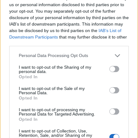
πεις; Είναι αυτό που λέμε ότι πολλές
us or personal information disclosed to third parties prior to
your opt-out. You may separately opt-out of the further
φορές οι μάρτυρες άλλοι παίρνουν το
disclosure of your personal information by third parties on the
θάρρος και λένε κάτι με την κάλυψη
IAB’s list of downstream participants. This information may
also be disclosed by us to third parties on the
IAB’s List of
που υπάρχει και απαιτείται και άλλοι
Downstream Participants
that may further disclose it to other
third parties.
που ξέρουν δέκα μήνες τώρα δεν
Personal Data Processing Opt Outs
μιλάνε καθόλου» πρόσθεσε, εν
I want to opt-out of the Sharing of my
συνεχεία, η Αγγελική Νικολούλη στο
personal data.
Opted In
νέο επεισόδιο της ενημερωτικής
I want to opt-out of the Sale of my
Personal Data.
εκπομπής που ήρθε την Παρασκευή
Opted In
στους τηλεοπτικούς μας δέκτες μέσα
I want to opt-out of processing my
Personal Data for Targeted Advertising.
από το MEGA.
Opted In
I want to opt-out of Collection, Use,
Retention, Sale, and/or Sharing of my