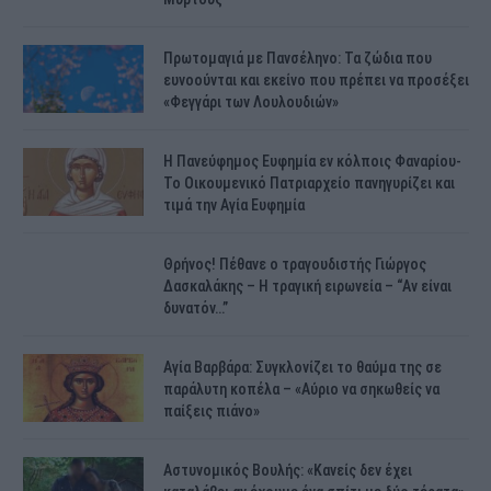
Πρωτομαγιά με Πανσέληνο: Τα ζώδια που
ευνοούνται και εκείνο που πρέπει να προσέξει
«Φεγγάρι των Λουλουδιών»
H Πανεύφημος Ευφημία εν κόλποις Φαναρίου-
Το Οικουμενικό Πατριαρχείο πανηγυρίζει και
τιμά την Αγία Ευφημία
Θρήνος! Πέθανε ο τραγουδιστής Γιώργος
Δασκαλάκης – Η τραγική ειρωνεία – “Αν είναι
δυνατόν…”
Αγία Βαρβάρα: Συγκλονίζει το θαύμα της σε
παράλυτη κοπέλα – «Αύριο να σηκωθείς να
παίξεις πιάνο»
Αστυνομικός Bουλής: «Κανείς δεν έχει