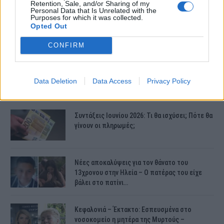
Retention, Sale, and/or Sharing of my
Personal Data that Is Unrelated with the
Purposes for which it was collected.
Opted Out
CONFIRM
Data Deletion
Data Access
Privacy Policy
ΤΕΛΕΥΤΑΙΕΣ ΕΙΔΗΣΕΙΣ
Συντάξεις Ιουνίου 2026: Τι θα ισχύσει; Πότε θα
γίνουν οι πληρωμές;
Νέες αποκαλύψεις για τον θάνατο του
13χρονου στην Ηλεία – Ο πατέρας του είχε
βάλει στο πατίνι…
Κεφαλονιά – Έκτακτο: Εσπευσμένα στο
νοσοκομείο η μητέρα της Μυρτούς –