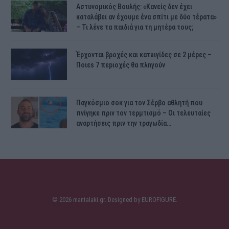
Αστυνομικός Bουλής: «Κανείς δεν έχει
καταλάβει αν έχουμε ένα σπίτι με δύο τέρατα»
– Τι λένε τα παιδιά για τη μητέρα τους;
Έρχονται βροχές και κατaιγίδες σε 2 μέpες –
Ποιεs 7 πεpιοχές θα πλnγούν
Παγκόσμιο σοκ για τον Σέρβο αθλητή που
πνίγηκε πριν τον τερμτισμό – Οι τελευταίες
αναρτήσεις πριν την τραγωδία…
© 2026 mantalaki.gr. Designed by
EUROFIGURE
.