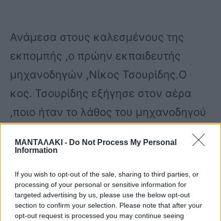
Ανάμεσα στους καλεσμένους της
εκπομπής ,ο πρώην εκπαιδευτής
μηχανοδηγών ,Νίκος Τσουρίδης.Ο
κος. Τσουρίδης εξήγησε στον αέρα
,ποιο ήταν το λάθος του μηχανοδηγού
,της μοιραίας αμαξοστοιχίας αλλά και
ΜΑΝΤΑΛΑΚΙ -
Do Not Process My Personal
τι υποθέτει ότι συνέβη και δεν
Information
απαντούσε ,ο μοιραίος σταθμάρχης
If you wish to opt-out of the sale, sharing to third parties, or
processing of your personal or sensitive information for
,στον μηχανοδηγό της επιβατικής
targeted advertising by us, please use the below opt-out
αμαξοστοιχίας ,που σύμφωνα με τα
section to confirm your selection. Please note that after your
opt-out request is processed you may continue seeing