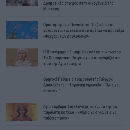
Δραματικές στιγμές στην οικογένειά της
Μυρτούς
Πρωτομαγιά με Πανσέληνο: Τα ζώδια που
ευνοούνται και εκείνο που πρέπει να προσέξει
«Φεγγάρι των Λουλουδιών»
H Πανεύφημος Ευφημία εν κόλποις Φαναρίου-
Το Οικουμενικό Πατριαρχείο πανηγυρίζει και
τιμά την Αγία Ευφημία
Θρήνος! Πέθανε ο τραγουδιστής Γιώργος
Δασκαλάκης – Η τραγική ειρωνεία – “Αν είναι
δυνατόν…”
Αγία Βαρβάρα: Συγκλονίζει το θαύμα της σε
παράλυτη κοπέλα – «Αύριο να σηκωθείς να
παίξεις πιάνο»