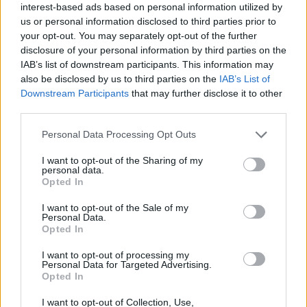
μέχρι τώρα στοιχεία ,φαίνεται να
interest-based ads based on personal information utilized by
us or personal information disclosed to third parties prior to
προσπάθησε να επικοινωνήσει με το
your opt-out. You may separately opt-out of the further
disclosure of your personal information by third parties on the
σταθμαρχείο Λάρισας.
IAB’s list of downstream participants. This information may
also be disclosed by us to third parties on the
IAB’s List of
Downstream Participants
that may further disclose it to other
Αναμένουμε λοιπόν ,καθώς η
third parties.
δικαιοσύνη επιτελεί το έργο της ,ώστε
Personal Data Processing Opt Outs
να πέσει άπλετο φως σ’ αυτήν θλιβερή
I want to opt-out of the Sharing of my
personal data.
τραγωδία ,να μάθουμε ακριβώς τι
Opted In
συνέβη εκείνη την τραγική βραδιά.
I want to opt-out of the Sale of my
Personal Data.
Opted In
I want to opt-out of processing my
Personal Data for Targeted Advertising.
Opted In
I want to opt-out of Collection, Use,