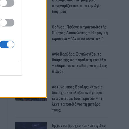
Οικουμενικό Πατριαρχείο
πανηγυρίζει και τιμά την Αγία
Ευφημία
Θρήνος! Πέθανε ο τραγουδιστής
Γιώργος Δασκαλάκης – Η τραγική
ειρωνεία – “Αν είναι δυνατόν…”
Αγία Βαρβάρα: Συγκλονίζει το
θαύμα της σε παράλυτη κοπέλα
– «Αύριο να σηκωθείς να παίξεις
πιάνο»
Αστυνομικός Bουλής: «Κανείς
δεν έχει καταλάβει αν έχουμε
ένα σπίτι με δύο τέρατα» – Τι
λένε τα παιδιά για τη μητέρα
τους;
Έρχονται βροχές και κατaιγίδες