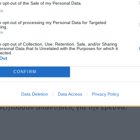
ίο φέρεται να ακούγεται ένας άνδρας ,
o opt-out of the Sale of my Personal Data.
In
ξεσηκώσει θλυελλα αντιδράσεων.
to opt-out of processing my Personal Data for Targeted
ing.
In
o opt-out of Collection, Use, Retention, Sale, and/or Sharing
ersonal Data that Is Unrelated with the Purposes for which it
lected.
Out
” ,έφερε στο φως τις λεπτομέρειες που
ο.
CONFIRM
ίου του 2022 ,το οποίο επανήλθε στο
Data Deletion
Data Access
Privacy Policy
αζητούσαν απαντήσεις για την έρευνα.