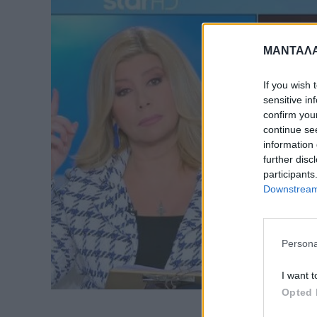
ΜΑΝΤΑΛΑ
If you wish 
sensitive in
confirm you
continue se
information 
further disc
participants
Downstream 
Persona
I want t
Opted 