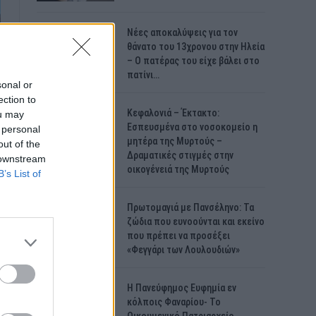
Νέες αποκαλύψεις για τον
θάνατο του 13χρονου στην Ηλεία
– Ο πατέρας του είχε βάλει στο
πατίνι…
sonal or
ection to
Κεφαλονιά – Έκτακτο:
ou may
Εσπευσμένα στο νοσοκομείο η
 personal
μητέρα της Μυρτούς –
out of the
Δραματικές στιγμές στην
 downstream
οικογένειά της Μυρτούς
B’s List of
Πρωτομαγιά με Πανσέληνο: Τα
ζώδια που ευνοούνται και εκείνο
που πρέπει να προσέξει
«Φεγγάρι των Λουλουδιών»
H Πανεύφημος Ευφημία εν
κόλποις Φαναρίου- Το