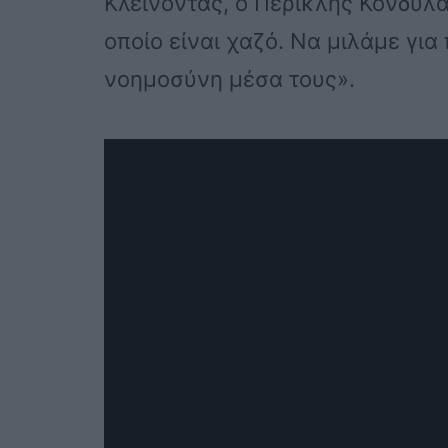
Κλείνοντας, ο Περικλής Κονδυλά
οποίο είναι χαζό. Να μιλάμε γι
νοημοσύνη μέσα τους».