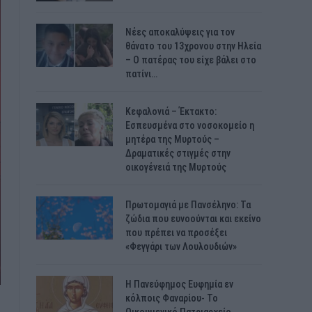
Νέες αποκαλύψεις για τον
θάνατο του 13χρονου στην Ηλεία
– Ο πατέρας του είχε βάλει στο
πατίνι…
Κεφαλονιά – Έκτακτο:
Εσπευσμένα στο νοσοκομείο η
μητέρα της Μυρτούς –
Δραματικές στιγμές στην
οικογένειά της Μυρτούς
Πρωτομαγιά με Πανσέληνο: Τα
ζώδια που ευνοούνται και εκείνο
που πρέπει να προσέξει
«Φεγγάρι των Λουλουδιών»
H Πανεύφημος Ευφημία εν
κόλποις Φαναρίου- Το