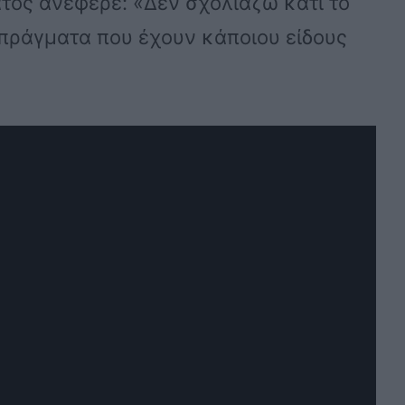
τος ανέφερε: «Δεν σχολιάζω κάτι το
α πράγματα που έχουν κάποιου είδους