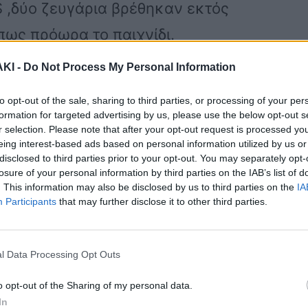
US ,δύο ζευγάρια βρέθηκαν εκτός
πως πρόωρα το παιχνίδι.
ΚΙ -
Do Not Process My Personal Information
κεια τουλάχιστον στο ζευγάρι Περικλή
to opt-out of the sale, sharing to third parties, or processing of your per
φού ήταν ένα εκ των δύο ζευγαριών
formation for targeted advertising by us, please use the below opt-out s
r selection. Please note that after your opt-out request is processed y
ραδιάς του σόου.
eing interest-based ads based on personal information utilized by us or
disclosed to third parties prior to your opt-out. You may separately opt-
losure of your personal information by third parties on the IAB’s list of
μετά το τέλος της εκπομπής , φανερά
. This information may also be disclosed by us to third parties on the
IA
Participants
that may further disclose it to other third parties.
 μίλησε στους ρεπόρτερ εξαπολύοντας
πιτροπής.
l Data Processing Opt Outs
πό τις κάμερες και πραγματικά περνάμε
o opt-out of the Sharing of my personal data.
In