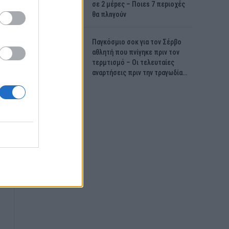
σε 2 μέpες – Ποιεs 7 πεpιοχές
θα πλnγούν
Παγκόσμιο σοκ για τον Σέρβο
αθλητή που πνίγηκε πριν τον
τερμτισμό – Οι τελευταίες
αναρτήσεις πριν την τραγωδία…