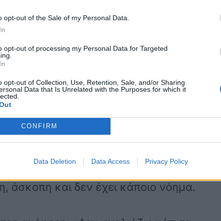
υτό το παρεϊστικο είναι αλήθεια ότι θα
o opt-out of the Sale of my Personal Data.
κλής Κονδυλάτος.
In
to opt-out of processing my Personal Data for Targeted
ing.
 συνέχεια: «Όταν ακούς μια
In
ν αλλάζει ότι και να κάνεις και είναι
o opt-out of Collection, Use, Retention, Sale, and/or Sharing
ersonal Data that Is Unrelated with the Purposes for which it
ς γιατί καταλαβαίνεις ότι δεν μιλάνε
lected.
Out
όλο.
CONFIRM
 σαν να απευθυνόντουσαν σε talent
Data Deletion
Data Access
Privacy Policy
ι μια καριέρα τέτοιου είδους που αυτό
η, άσκοπη και δεν έχει κάποιο νόημα.