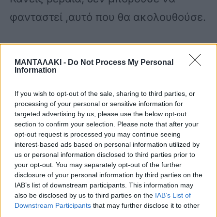
φανταστεί ,αυτό που θα ακολουθούσε.
Το καυτό φιλί της Βογιατζάκη στον
ΜΑΝΤΑΛΑΚΙ -
Do Not Process My Personal
Σαρμπέλ στο τέλος του τραγουδιού
Information
,δεν το περίμενε κανείς.
If you wish to opt-out of the sale, sharing to third parties, or
processing of your personal or sensitive information for
targeted advertising by us, please use the below opt-out
Ο Σαρμπέλ ανταπέδωσε και αφού η
section to confirm your selection. Please note that after your
opt-out request is processed you may continue seeing
ηθοποιός σταμάτησε να τον φιλάει,
interest-based ads based on personal information utilized by
us or personal information disclosed to third parties prior to
έπεσε κάτω.
your opt-out. You may separately opt-out of the further
disclosure of your personal information by third parties on the
IAB’s list of downstream participants. This information may
Όσο για τους κριτές;Έμειναν όλοι
also be disclosed by us to third parties on the
IAB’s List of
Downstream Participants
that may further disclose it to other
άφωνοι…
third parties.