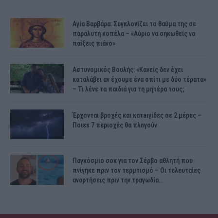
Αγία Βαρβάρα: Συγκλονίζει το θαύμα της σε
παράλυτη κοπέλα – «Αύριο να σηκωθείς να
παίξεις πιάνο»
Αστυνομικός Bουλής: «Κανείς δεν έχει
καταλάβει αν έχουμε ένα σπίτι με δύο τέρατα»
– Τι λένε τα παιδιά για τη μητέρα τους;
Έρχονται βροχές και κατaιγίδες σε 2 μέpες –
Ποιεs 7 πεpιοχές θα πλnγούν
Παγκόσμιο σοκ για τον Σέρβο αθλητή που
πνίγηκε πριν τον τερμτισμό – Οι τελευταίες
αναρτήσεις πριν την τραγωδία…