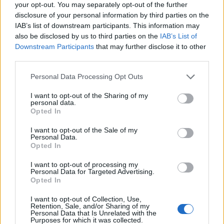
your opt-out. You may separately opt-out of the further
disclosure of your personal information by third parties on the
σε δύο Σάββατα από τώρα, θα έχουμε
IAB’s list of downstream participants. This information may
και την είσοδο ενός νέου ζευγαριού
also be disclosed by us to third parties on the
IAB’s List of
Downstream Participants
that may further disclose it to other
στο παιχνίδι.
third parties.
Personal Data Processing Opt Outs
Θα μπει ένα secret ζευγάρι» ανέφερε
I want to opt-out of the Sharing of my
personal data.
ο Νίκος Κοκλώνης για το ζευγάρι που
Opted In
θα αποκαλυφθεί σύντομα
I want to opt-out of the Sale of my
Personal Data.
Opted In
I want to opt-out of processing my
Personal Data for Targeted Advertising.
Opted In
I want to opt-out of Collection, Use,
Retention, Sale, and/or Sharing of my
Personal Data that Is Unrelated with the
Purposes for which it was collected.