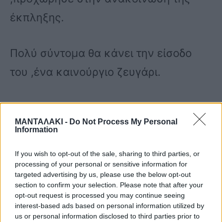
έκπληξης.
Πολύ σύντομα θα κάνει την είσοδο
του ,ένα καινούργιο ζευγάρι.
«Το J2US επέστρεψε και σας έχω
ΜΑΝΤΑΛΑΚΙ -
Do Not Process My Personal
εκπλήξεις. Τίποτα δεν θα είναι το ίδιο
Information
σήμερα. Θα έχουμε διπλή αποχώρηση
If you wish to opt-out of the sale, sharing to third parties, or
και δύο ζευγάρια θα φύγουν σήμερα.
processing of your personal or sensitive information for
targeted advertising by us, please use the below opt-out
Βέβαια οι διαγωνιζόμενοι δεν το
section to confirm your selection. Please note that after your
opt-out request is processed you may continue seeing
ξέρουν τι θα γίνει σε λίγο. Όπως
interest-based ads based on personal information utilized by
us or personal information disclosed to third parties prior to
επίσης έχω να σας ανακοινώσω ότι