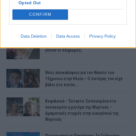
Opted Out
CONFIRM
ΤΕΛΕΥΤΑΙΕΣ ΕΙΔΗΣΕΙΣ
Data Deletion
Data Access
Privacy Policy
Συντάξεις Ιουνίου 2026: Τι θα ισχύσει; Πότε θα
γίνουν οι πληρωμές;
Νέες αποκαλύψεις για τον θάνατο του
13χρονου στην Ηλεία – Ο πατέρας του είχε
βάλει στο πατίνι…
Κεφαλονιά – Έκτακτο: Εσπευσμένα στο
νοσοκομείο η μητέρα της Μυρτούς –
Δραματικές στιγμές στην οικογένειά της
Μυρτούς
Πρωτομαγιά με Πανσέληνο: Τα ζώδια που