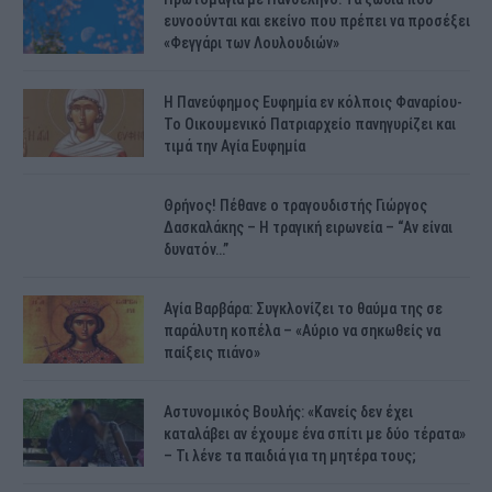
ευνοούνται και εκείνο που πρέπει να προσέξει
«Φεγγάρι των Λουλουδιών»
H Πανεύφημος Ευφημία εν κόλποις Φαναρίου-
Το Οικουμενικό Πατριαρχείο πανηγυρίζει και
τιμά την Αγία Ευφημία
Θρήνος! Πέθανε ο τραγουδιστής Γιώργος
Δασκαλάκης – Η τραγική ειρωνεία – “Αν είναι
δυνατόν…”
Αγία Βαρβάρα: Συγκλονίζει το θαύμα της σε
παράλυτη κοπέλα – «Αύριο να σηκωθείς να
παίξεις πιάνο»
Αστυνομικός Bουλής: «Κανείς δεν έχει
καταλάβει αν έχουμε ένα σπίτι με δύο τέρατα»
– Τι λένε τα παιδιά για τη μητέρα τους;