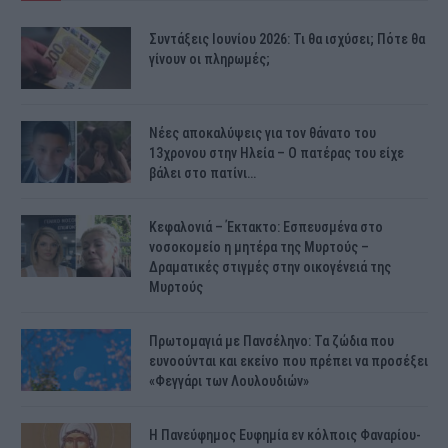
Συντάξεις Ιουνίου 2026: Τι θα ισχύσει; Πότε θα
γίνουν οι πληρωμές;
Νέες αποκαλύψεις για τον θάνατο του
13χρονου στην Ηλεία – Ο πατέρας του είχε
βάλει στο πατίνι…
Κεφαλονιά – Έκτακτο: Εσπευσμένα στο
νοσοκομείο η μητέρα της Μυρτούς –
Δραματικές στιγμές στην οικογένειά της
Μυρτούς
Πρωτομαγιά με Πανσέληνο: Τα ζώδια που
ευνοούνται και εκείνο που πρέπει να προσέξει
«Φεγγάρι των Λουλουδιών»
H Πανεύφημος Ευφημία εν κόλποις Φαναρίου-