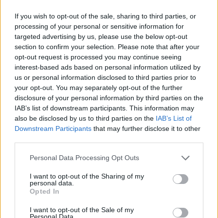
If you wish to opt-out of the sale, sharing to third parties, or
processing of your personal or sensitive information for
Το φόρεμα το έκανες μπλούζα, το
targeted advertising by us, please use the below opt-out
section to confirm your selection. Please note that after your
μόνο που σου πρόσφερε ήταν να
opt-out request is processed you may continue seeing
interest-based ads based on personal information utilized by
εμφανιστείς με ένα τσαλακωμένο
us or personal information disclosed to third parties prior to
your opt-out. You may separately opt-out of the further
ρούχο. Σήμερα είναι ένα πάρα πολύ
disclosure of your personal information by third parties on the
αποτυχημένο look. Ούτε απέξω από το
IAB’s list of downstream participants. This information may
also be disclosed by us to third parties on the
IAB’s List of
My style rocks δεν περνάς έτσι.», είπε
Downstream Participants
that may further disclose it to other
third parties.
αρχικά ο Στέλιος Κουδουνάρης και
Personal Data Processing Opt Outs
συνέχισε:
I want to opt-out of the Sharing of my
personal data.
Opted In
«Έχεις μια υπεροψία σε αυτά τα
I want to opt-out of the Sale of my
Personal Data.