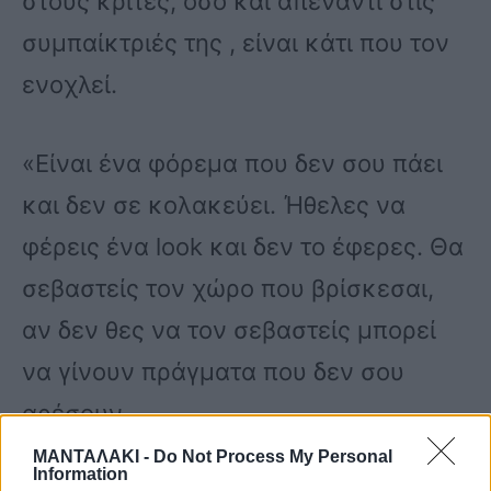
στους κριτές, όσο και απέναντι στις
συμπαίκτριές της , είναι κάτι που τον
ενοχλεί.
«Είναι ένα φόρεμα που δεν σου πάει
και δεν σε κολακεύει. Ήθελες να
φέρεις ένα look και δεν το έφερες. Θα
σεβαστείς τον χώρο που βρίσκεσαι,
αν δεν θες να τον σεβαστείς μπορεί
να γίνουν πράγματα που δεν σου
αρέσουν.
ΜΑΝΤΑΛΑΚΙ -
Do Not Process My Personal
Information