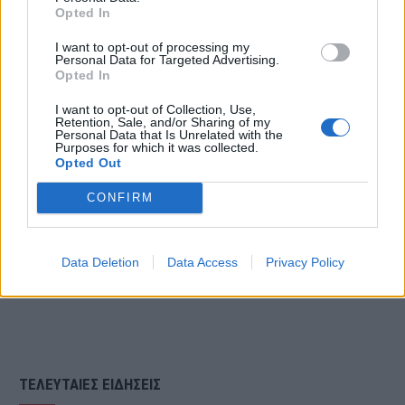
επεισόδια και απέναντι από τις
Opted In
συμπαίκτριές σου και απέναντι σε
I want to opt-out of processing my
Personal Data for Targeted Advertising.
εμάς. Μάζεψέ τα λοιπόν όλα αυτά και
Opted In
τα λέμε στο επόμενο επεισόδιο.
I want to opt-out of Collection, Use,
Retention, Sale, and/or Sharing of my
Εντάξει;».
Personal Data that Is Unrelated with the
Purposes for which it was collected.
Opted Out
CONFIRM
Data Deletion
Data Access
Privacy Policy
ΤΕΛΕΥΤΑΙΕΣ ΕΙΔΗΣΕΙΣ