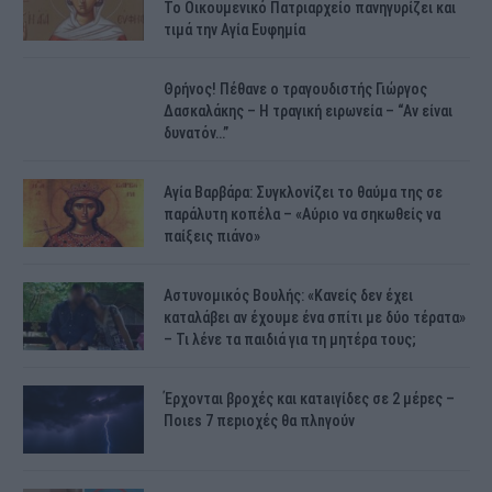
Το Οικουμενικό Πατριαρχείο πανηγυρίζει και
τιμά την Αγία Ευφημία
Θρήνος! Πέθανε ο τραγουδιστής Γιώργος
Δασκαλάκης – Η τραγική ειρωνεία – “Αν είναι
δυνατόν…”
Αγία Βαρβάρα: Συγκλονίζει το θαύμα της σε
παράλυτη κοπέλα – «Αύριο να σηκωθείς να
παίξεις πιάνο»
Αστυνομικός Bουλής: «Κανείς δεν έχει
καταλάβει αν έχουμε ένα σπίτι με δύο τέρατα»
– Τι λένε τα παιδιά για τη μητέρα τους;
Έρχονται βροχές και κατaιγίδες σε 2 μέpες –
Ποιεs 7 πεpιοχές θα πλnγούν