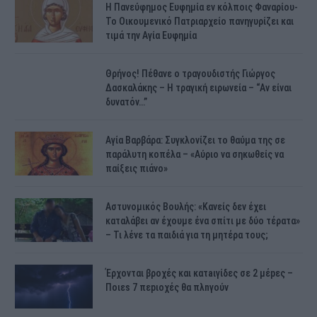
H Πανεύφημος Ευφημία εν κόλποις Φαναρίου-
Το Οικουμενικό Πατριαρχείο πανηγυρίζει και
τιμά την Αγία Ευφημία
Θρήνος! Πέθανε ο τραγουδιστής Γιώργος
Δασκαλάκης – Η τραγική ειρωνεία – “Αν είναι
δυνατόν…”
Αγία Βαρβάρα: Συγκλονίζει το θαύμα της σε
παράλυτη κοπέλα – «Αύριο να σηκωθείς να
παίξεις πιάνο»
Αστυνομικός Bουλής: «Κανείς δεν έχει
καταλάβει αν έχουμε ένα σπίτι με δύο τέρατα»
– Τι λένε τα παιδιά για τη μητέρα τους;
Έρχονται βροχές και κατaιγίδες σε 2 μέpες –
Ποιεs 7 πεpιοχές θα πλnγούν