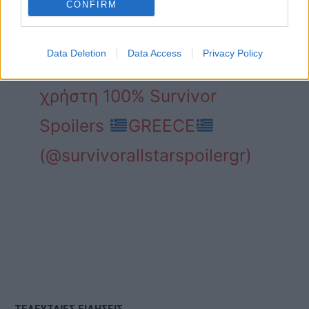
CONFIRM
Η δημοσίευση
Data Deletion
Data Access
Privacy Policy
κοινοποιήθηκε από το
χρήστη 100% Survivor
Spoilers
GREECE
(@survivorallstarspoilergr)
ΤΕΛΕΥΤΑΙΕΣ ΕΙΔΗΣΕΙΣ