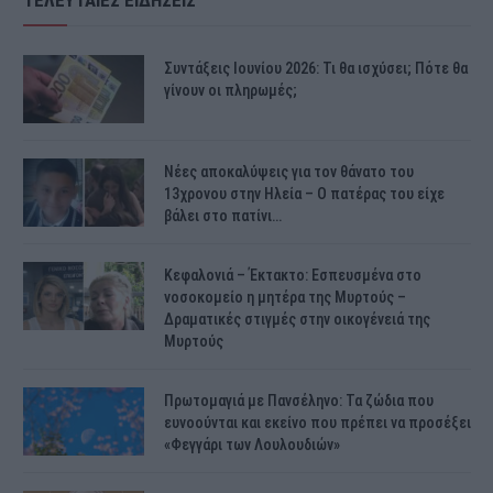
Συντάξεις Ιουνίου 2026: Τι θα ισχύσει; Πότε θα
γίνουν οι πληρωμές;
Νέες αποκαλύψεις για τον θάνατο του
13χρονου στην Ηλεία – Ο πατέρας του είχε
βάλει στο πατίνι…
Κεφαλονιά – Έκτακτο: Εσπευσμένα στο
νοσοκομείο η μητέρα της Μυρτούς –
Δραματικές στιγμές στην οικογένειά της
Μυρτούς
Πρωτομαγιά με Πανσέληνο: Τα ζώδια που
ευνοούνται και εκείνο που πρέπει να προσέξει
«Φεγγάρι των Λουλουδιών»