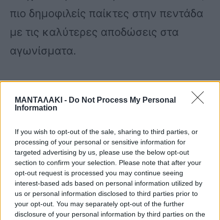
πιο δημοφιλείς παίκτες στην πεντάδα
με τις καλύτερες αποδώσεις στα
αγωνίσματα.
Ο ίδιος εξάλλου στο περσινό Survivor
ΜΑΝΤΑΛΑΚΙ -
Do Not Process My Personal
τερμάτισε πρώτος λαμβάνοντας το
Information
μεγάλο χρηματικό έπαθλο του νικητή.
If you wish to opt-out of the sale, sharing to third parties, or
processing of your personal or sensitive information for
targeted advertising by us, please use the below opt-out
Μέχρι αυτή την ώρα, η αποχώρηση
section to confirm your selection. Please note that after your
opt-out request is processed you may continue seeing
του Στάθη Σχίζα συνοδεύεται με ένα
interest-based ads based on personal information utilized by
μεγάλο ερωτηματικό, καθώς ο ίδιος
us or personal information disclosed to third parties prior to
your opt-out. You may separately opt-out of the further
στα προηγούμενα επεισόδια δεν είχε
disclosure of your personal information by third parties on the