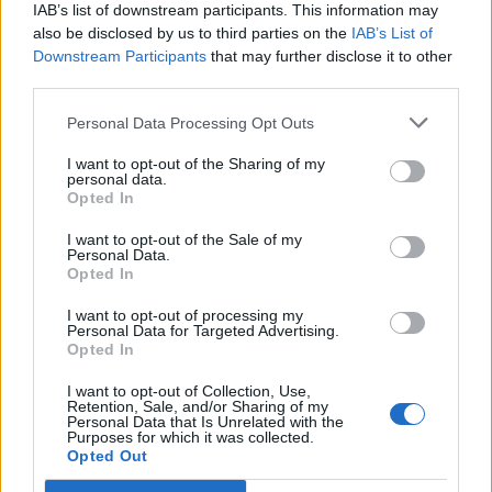
IAB’s list of downstream participants. This information may
εκφράσει την επιθυμία του να
also be disclosed by us to third parties on the
IAB’s List of
Downstream Participants
that may further disclose it to other
αποχωρήσει οικειοθελώς, εκτός και
third parties.
εάν οι εξελίξεις στο Survivor All Star
Personal Data Processing Opt Outs
είναι απρόσμενες στα επεισόδια που
I want to opt-out of the Sharing of my
personal data.
έρχονται τις επόμενες ημέρες.
Opted In
I want to opt-out of the Sale of my
Personal Data.
Opted In
I want to opt-out of processing my
Personal Data for Targeted Advertising.
Opted In
I want to opt-out of Collection, Use,
Retention, Sale, and/or Sharing of my
Δείτε αυτή τη δημοσίευση
Personal Data that Is Unrelated with the
Purposes for which it was collected.
στο Instagram.
Opted Out