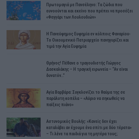
Πρωτομαγιά με Πανσέληνο: Τα ζώδια που
ευνοούνται και εκείνο που πρέπει να προσέξει
«Φεγγάρι των Λουλουδιών»
H Πανεύφημος Ευφημία εν κόλποις Φαναρίου-
Το Οικουμενικό Πατριαρχείο πανηγυρίζει και
τιμά την Αγία Ευφημία
Θρήνος! Πέθανε ο τραγουδιστής Γιώργος
Δασκαλάκης – Η τραγική ειρωνεία – “Αν είναι
δυνατόν…”
Αγία Βαρβάρα: Συγκλονίζει το θαύμα της σε
παράλυτη κοπέλα – «Αύριο να σηκωθείς να
παίξεις πιάνο»
Αστυνομικός Bουλής: «Κανείς δεν έχει
καταλάβει αν έχουμε ένα σπίτι με δύο τέρατα»
– Τι λένε τα παιδιά για τη μητέρα τους;