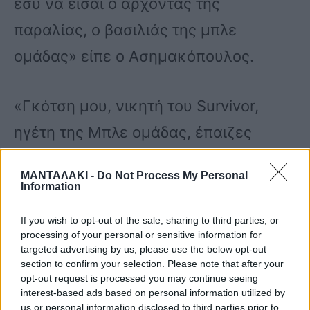
εσύ να είσαι ο άρχοντας της
παραλίας, ο βασιλιάς της μπλε
ομάδας» είπε ο Ασημακόπουλος.
«Γκότση μου, νικητή του Survivor,
ηγέτη της Μπλε ομάδας, έπαιζες
φαγωμένος κι επιδεικτικά έδειχνες
ΜΑΝΤΑΛΑΚΙ -
Do Not Process My Personal
στον κόσμο ταπεινά. Ταπεινά για την
Information
νίκη σου απέναντί μου και
If you wish to opt-out of the sale, sharing to third parties, or
φαγωμένος; Τολμούσες να παίξεις με
processing of your personal or sensitive information for
targeted advertising by us, please use the below opt-out
δυνατότερους παίκτες στα δεδομένα
section to confirm your selection. Please note that after your
opt-out request is processed you may continue seeing
που είχες δημιουργήσει για να τρως;
interest-based ads based on personal information utilized by
us or personal information disclosed to third parties prior to