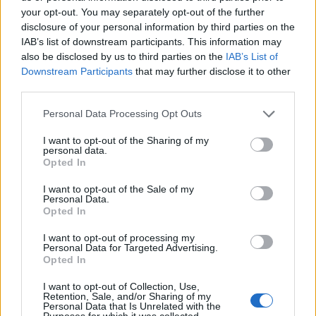
Απάτη; Άνθρακας ο θησαυρός είσαι
your opt-out. You may separately opt-out of the further
disclosure of your personal information by third parties on the
Γκότση μου. Γκότση μου διέπραξες
IAB’s list of downstream participants. This information may
also be disclosed by us to third parties on the
IAB’s List of
μία σοβαρή απάτη, αλλά δεν βασίζεται
Downstream Participants
that may further disclose it to other
η απάτη στην ευφυϊα του απατεώνα,
third parties.
στηρίζεται περισσότερο στην ευπιστία
Personal Data Processing Opt Outs
του θύματος και τα θύματα ήταν οι
I want to opt-out of the Sharing of my
personal data.
Opted In
συμπαίκτες σου κι εμείς στην τότε
I want to opt-out of the Sale of my
Κόκκινη ομάδα.
Personal Data.
Opted In
I want to opt-out of processing my
Διέπραξες μια τραγική απάτη σε ένα
Personal Data for Targeted Advertising.
Opted In
παιχνίδι που επιδίωκες να είσαι ίσως
I want to opt-out of Collection, Use,
κι ένα από τα φαβορί του τίτλου του
Retention, Sale, and/or Sharing of my
Personal Data that Is Unrelated with the
Purposes for which it was collected.