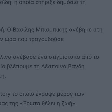
ΐδη, η οποία στήριξε δημόσια τη
δή: Ο Bασίλης Mπισμπίκης ανέβηκε στη
ην ώρα που τραγουδούσε
λίνα ανέβασε ένα στιγμιότυπο από το
ίο βλέπουμε τη Δέσποινα Βανδή
κη.
story το οποίο έγραφε μέρος των
ρας της «Έρωτα θέλει η ζωή».