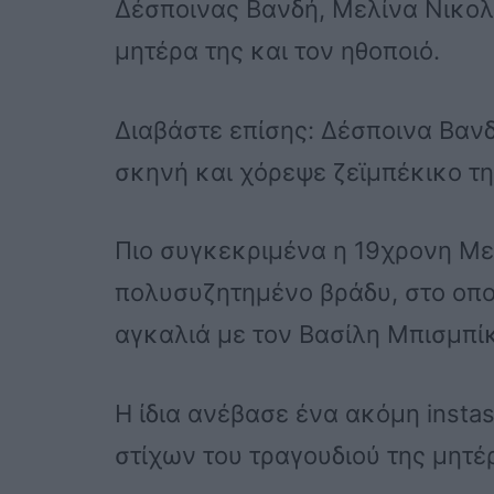
Δέσποινας Βανδή, Μελίνα Νικολα
μητέρα της και τον ηθοποιό.
Διαβάστε επίσης: Δέσπoινα Bαν
σκηνή και χόρεψε ζεϊμπέκικο τ
Πιο συγκεκριμένα η 19χρονη Με
πολυσυζητημένο βράδυ, στο οπο
αγκαλιά με τον Βασίλη Μπισμπί
Η ίδια ανέβασε ένα ακόμη insta
στίχων του τραγουδιού της μητέ