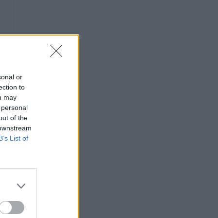
sonal or
ection to
ou may
 personal
out of the
 downstream
B’s List of