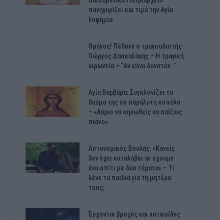
Οικουμενικό Πατριαρχείο
πανηγυρίζει και τιμά την Αγία
Ευφημία
Θρήνος! Πέθανε ο τραγουδιστής
Γιώργος Δασκαλάκης – Η τραγική
ειρωνεία – “Αν είναι δυνατόν…”
Αγία Βαρβάρα: Συγκλονίζει το
θαύμα της σε παράλυτη κοπέλα
– «Αύριο να σηκωθείς να παίξεις
πιάνο»
Αστυνομικός Bουλής: «Κανείς
δεν έχει καταλάβει αν έχουμε
ένα σπίτι με δύο τέρατα» – Τι
λένε τα παιδιά για τη μητέρα
τους;
Έρχονται βροχές και κατaιγίδες