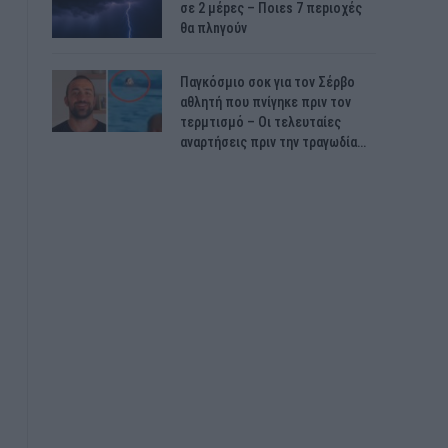
σε 2 μέpες – Ποιεs 7 πεpιοχές
θα πλnγούν
Παγκόσμιο σοκ για τον Σέρβο
αθλητή που πνίγηκε πριν τον
τερμτισμό – Οι τελευταίες
αναρτήσεις πριν την τραγωδία…