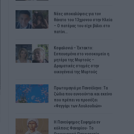
Νέες αποκαλύψεις για τον
θάνατο του 13χρονου στην Ηλεία
– Ο πατέρας του είχε βάλει στο
πατίνι…
Κεφαλονιά – Έκτακτο:
Εσπευσμένα στο νοσοκομείο η
μητέρα της Μυρτούς –
Δραματικές στιγμές στην
οικογένειά της Μυρτούς
Πρωτομαγιά με Πανσέληνο: Τα
ζώδια που ευνοούνται και εκείνο
που πρέπει να προσέξει
«Φεγγάρι των Λουλουδιών»
H Πανεύφημος Ευφημία εν
κόλποις Φαναρίου- Το