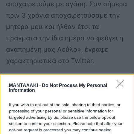
αποχαιρετούμε με αγάπη. Σαν σήμερα
πριν 3 χρόνια αποχαιρετούσαμε την
μητέρα μου και ήλθαν έτσι τα
πράγματα την ίδια ημέρα να φεύγει η
αγαπημένη μας Λούλα», έγραψε
χαρακτηριστικά στο Twitter.
Σήμερα η μητέρα της Λένας
ΜΑΝΤΑΛΑΚΙ -
Do Not Process My Personal
Information
έφυγε χάνοντας τη μάχη
If you wish to opt-out of the sale, sharing to third parties, or
που έδωσε με την ασθένεια
processing of your personal or sensitive information for
targeted advertising by us, please use the below opt-out
για αρκετούς μήνες. Την
section to confirm your selection. Please note that after your
opt-out request is processed you may continue seeing