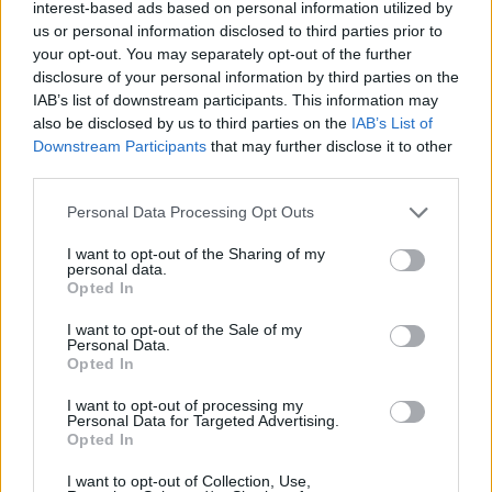
interest-based ads based on personal information utilized by
αποχαιρετούμε
us or personal information disclosed to third parties prior to
your opt-out. You may separately opt-out of the further
με αγάπη. Σαν σήμερα πριν
disclosure of your personal information by third parties on the
IAB’s list of downstream participants. This information may
3 χρόνια αποχαιρετούσαμε
also be disclosed by us to third parties on the
IAB’s List of
Downstream Participants
that may further disclose it to other
την μητέρα μου και ήλθαν
third parties.
έτσι τα πράγματα την ίδια
Personal Data Processing Opt Outs
ημέρα να φεύγει η
I want to opt-out of the Sharing of my
personal data.
Opted In
αγαπημένη μας Λούλα
I want to opt-out of the Sale of my
Personal Data.
Opted In
— Θάνος Πλεύρης
I want to opt-out of processing my
Personal Data for Targeted Advertising.
(@thanosplevris)
June 24,
Opted In
2023
I want to opt-out of Collection, Use,