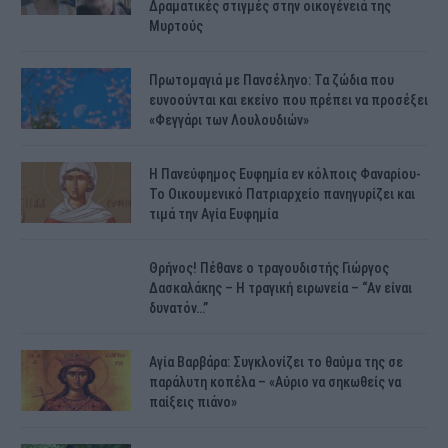
Δραματικές στιγμές στην οικογένειά της
Μυρτούς
Πρωτομαγιά με Πανσέληνο: Τα ζώδια που
ευνοούνται και εκείνο που πρέπει να προσέξει
«Φεγγάρι των Λουλουδιών»
H Πανεύφημος Ευφημία εν κόλποις Φαναρίου-
Το Οικουμενικό Πατριαρχείο πανηγυρίζει και
τιμά την Αγία Ευφημία
Θρήνος! Πέθανε ο τραγουδιστής Γιώργος
Δασκαλάκης – Η τραγική ειρωνεία – “Αν είναι
δυνατόν…”
Αγία Βαρβάρα: Συγκλονίζει το θαύμα της σε
παράλυτη κοπέλα – «Αύριο να σηκωθείς να
παίξεις πιάνο»