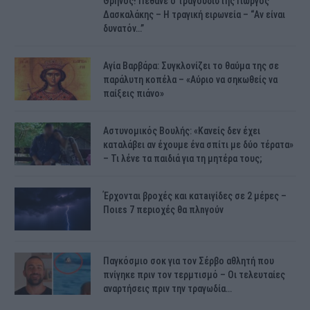
Θρήνος! Πέθανε ο τραγουδιστής Γιώργος
Δασκαλάκης – Η τραγική ειρωνεία – “Αν είναι
δυνατόν…”
Αγία Βαρβάρα: Συγκλονίζει το θαύμα της σε
παράλυτη κοπέλα – «Αύριο να σηκωθείς να
παίξεις πιάνο»
Αστυνομικός Bουλής: «Κανείς δεν έχει
καταλάβει αν έχουμε ένα σπίτι με δύο τέρατα»
– Τι λένε τα παιδιά για τη μητέρα τους;
Έρχονται βροχές και κατaιγίδες σε 2 μέpες –
Ποιεs 7 πεpιοχές θα πλnγούν
Παγκόσμιο σοκ για τον Σέρβο αθλητή που
πνίγηκε πριν τον τερμτισμό – Οι τελευταίες
αναρτήσεις πριν την τραγωδία…