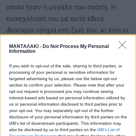
οποία ήταν η μεγάλη του αγάπη. Η
ενασχόλησή του με αυτή έδινε
ιδιαίτερο νόημα στη ζωή του, κι έτσι οι
γονείς του αποφάσισαν να τον
ΜΑΝΤΑΛΑΚΙ -
Do Not Process My Personal
Information
στείλουν στη Μουσική Ακαδημία του
Λονδίνου, όπου απέκτησε πτυχίο
If you wish to opt-out of the sale, sharing to third parties, or
processing of your personal or sensitive information for
πιάνου, κιθάρας και ανωτέρων
targeted advertising by us, please use the below opt-out
section to confirm your selection. Please note that after your
θεωρητικών μαθημάτων. Με τις πολύ
opt-out request is processed you may continue seeing
interest-based ads based on personal information utilized by
καλές σπουδές και με το ιδιαίτερο
us or personal information disclosed to third parties prior to
ταλέντο που τον διακρίνει επιστρέφει
your opt-out. You may separately opt-out of the further
disclosure of your personal information by third parties on the
στην Κύπρο, όπου ασχολείται πλέον
IAB’s list of downstream participants. This information may
also be disclosed by us to third parties on the
IAB’s List of
επαγγελματικά με τη μουσική και
Downstream Participants
that may further disclose it to other