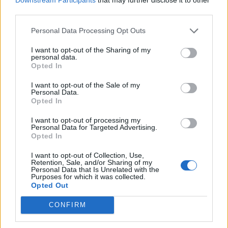
third parties.
δίνει άλλο χρώμα στη νυχτερινή ζωή.
Personal Data Processing Opt Outs
I want to opt-out of the Sharing of my
Το 1995 κυκλοφορεί ο δίσκος
personal data.
Opted In
“Σενάριο”, ενώ δύο χρόνια αργότερα
I want to opt-out of the Sale of my
μπαίνει στο στούντιο ξανά και
Personal Data.
Opted In
ηχογραφεί τον δίσκο με τίτλο “Ο
I want to opt-out of processing my
Personal Data for Targeted Advertising.
Μιχάλης Χατζηγιάννης τραγουδά
Opted In
Δώρο Γεωργιάδη”, ο οποίος γνώρισε
I want to opt-out of Collection, Use,
Retention, Sale, and/or Sharing of my
πολύ μεγάλη επιτυχία στην Κύπρο. Το
Personal Data that Is Unrelated with the
Purposes for which it was collected.
Opted Out
1998 έρχεται ο δίσκος “Επαφή”. Και οι
τρεις γίνονται πλατινένιοι και το κοινό
CONFIRM
αρχίζει να τον θαυμάζει και να τον