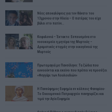
Νέες αποκαλύψεις για τον θάνατο του
13χρονου στην Ηλεία – Ο πατέρας του είχε
βάλει στο πατίνι…
Κεφαλονιά – Έκτακτο: Εσπευσμένα στο
νοσοκομείο η μητέρα της Μυρτούς –
Δραματικές στιγμές στην οικογένειά της
Μυρτούς
Πρωτομαγιά με Πανσέληνο: Τα ζώδια που
ευνοούνται και εκείνο που πρέπει να προσέξει
«Φεγγάρι των Λουλουδιών»
H Πανεύφημος Ευφημία εν κόλποις Φαναρίου-
Το Οικουμενικό Πατριαρχείο πανηγυρίζει και
τιμά την Αγία Ευφημία