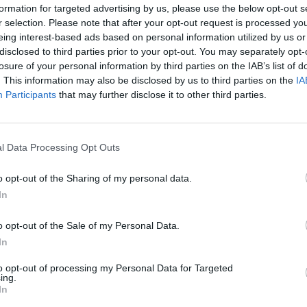
formation for targeted advertising by us, please use the below opt-out s
ίδιο: «Οταν είπε ο Καλογρίτσας αυτό το
r selection. Please note that after your opt-out request is processed y
eing interest-based ads based on personal information utilized by us or
νείς δεν μου κάνει κουμάντο” και
disclosed to third parties prior to your opt-out. You may separately opt-
losure of your personal information by third parties on the IAB’s list of
α χάπια και τον μαζεύαμε..».
. This information may also be disclosed by us to third parties on the
IA
Participants
that may further disclose it to other third parties.
μως είχε και συνέχεια καθώς έσπευσε
ργιάδης, ο οποίος και ανέφερε
l Data Processing Opt Outs
κη: «Σε ένα κόμικ, τον Λούκι Λουκ,
o opt-out of the Sharing of my personal data.
In
Πλαν που του πάταγαν το πόδι στο
πό 30 καρέ. Ο μεγάλος λεβέντης των
o opt-out of the Sale of my Personal Data.
In
κης έτσι θα έπρεπε να ονομάζεται,
to opt-out of processing my Personal Data for Targeted
ακτικά δημοσίευμα εφημερίδας όπου
ing.
In
υ είχε ο Πολάκης με τον Καλογρίτσα.