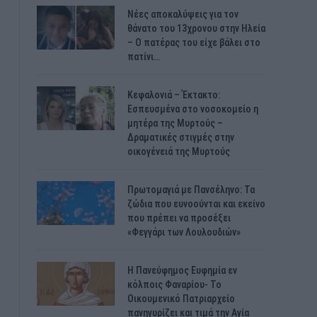
Νέες αποκαλύψεις για τον
θάνατο του 13χρονου στην Ηλεία
– Ο πατέρας του είχε βάλει στο
πατίνι…
Κεφαλονιά – Έκτακτο:
Εσπευσμένα στο νοσοκομείο η
μητέρα της Μυρτούς –
Δραματικές στιγμές στην
οικογένειά της Μυρτούς
Πρωτομαγιά με Πανσέληνο: Τα
ζώδια που ευνοούνται και εκείνο
που πρέπει να προσέξει
«Φεγγάρι των Λουλουδιών»
H Πανεύφημος Ευφημία εν
κόλποις Φαναρίου- Το
Οικουμενικό Πατριαρχείο
πανηγυρίζει και τιμά την Αγία