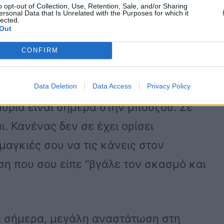
o opt-out of Collection, Use, Retention, Sale, and/or Sharing
ersonal Data that Is Unrelated with the Purposes for which it
lected.
Out
CONFIRM
μη κύριε Πολάκη. Έρχεσαι τώρα μετά
ά εσύ σε μένα; Αυτός που κατέθεσε ότι
Data Deletion
Data Access
Privacy Policy
ύρια είναι σήμερα στην μπουζού. Σε
 Κανένας δεν σε έχει ορίσει
 μαγκιές σου να τις κάνεις στον
ση που σου είπε “βγάλε τον σκασμό και
ά σήμερα, μεγάλη αναστάτωση στη