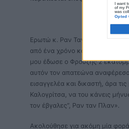
I want t
of my P
was col
Opted 
Ερωτώ κ. Ραν Ταν Πλαν, συγγνώ
από ένα χρόνο και πουλάς μαγκι
μου έδωσε ο Φρουζής 2 εκατομμ
αυτόν τον απατεώνα αναφέρεσαι.
εισαγγελέα και δικαστή, άρα τις
Καλογρίτσα, να του κάνεις μήνυ
τον έβγαλες”, Ραν ταν Πλαν».
Ακολούθησε για ακόμη μία φορ